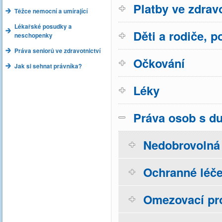
Platby ve zdravo
Těžce nemocní a umírající
Lékařské posudky a
Děti a rodiče, p
neschopenky
Práva seniorů ve zdravotnictví
Očkování
Jak si sehnat právníka?
Léky
Práva osob s d
Nedobrovolná 
Ochranné léče
Omezovací pr