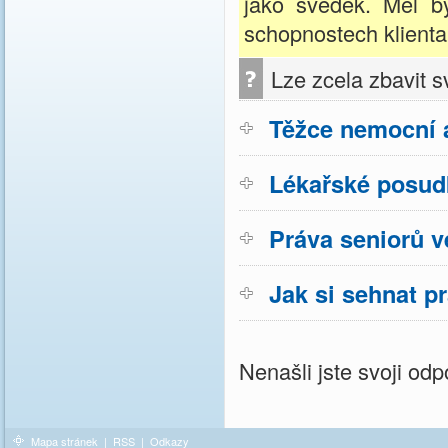
jako svědek. Měl b
schopnostech klienta
Lze zcela zbavit s
Těžce nemocní a
Lékařské posud
Práva seniorů v
Jak si sehnat p
Nenašli jste svoji o
Mapa stránek
|
RSS
|
Odkazy