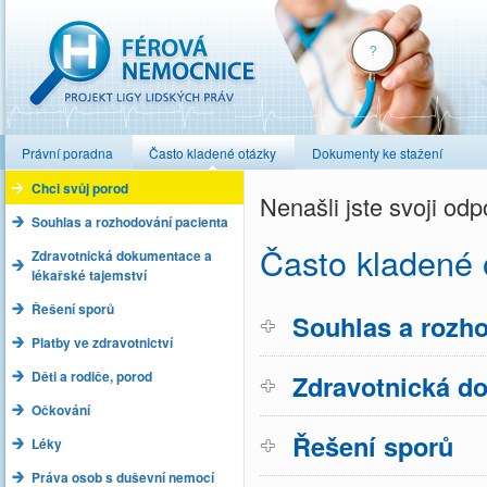
Férová nemocnice
Právní poradna
Často kladené otázky
Dokumenty ke stažení
Chci svůj porod
Nenašli jste svoji o
Souhlas a rozhodování pacienta
Často kladené 
Zdravotnická dokumentace a
lékařské tajemství
Řešení sporů
Souhlas a rozho
Platby ve zdravotnictví
Děti a rodiče, porod
Zdravotnická do
Očkování
Řešení sporů
Léky
Práva osob s duševní nemocí