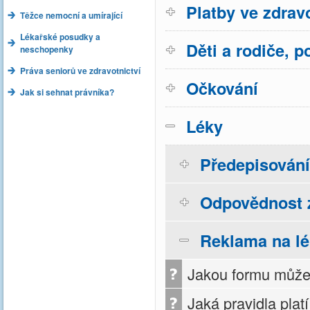
Platby ve zdravo
Těžce nemocní a umírající
Lékařské posudky a
Děti a rodiče, p
neschopenky
Práva seniorů ve zdravotnictví
Očkování
Jak si sehnat právníka?
Léky
Předepisování
Odpovědnost z
Reklama na l
Jakou formu může 
Jaká pravidla pla