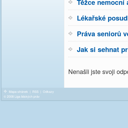
Těžce nemocní a
Lékařské posud
Práva seniorů v
Jak si sehnat p
Nenašli jste svoji o
Mapa stránek
|
RSS
|
Odkazy
© 2008 Liga lidských práv