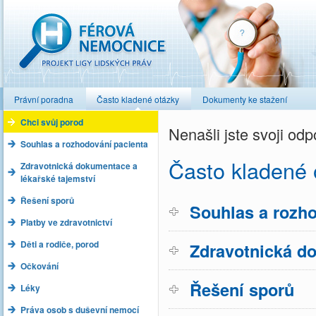
Férová nemocnice
Právní poradna
Často kladené otázky
Dokumenty ke stažení
Chci svůj porod
Nenašli jste svoji o
Souhlas a rozhodování pacienta
Často kladené 
Zdravotnická dokumentace a
lékařské tajemství
Řešení sporů
Souhlas a rozho
Platby ve zdravotnictví
Děti a rodiče, porod
Zdravotnická do
Očkování
Řešení sporů
Léky
Práva osob s duševní nemocí