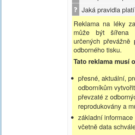
Jaká pravidla pla
Reklama na léky za
může být šířena p
určených převážně p
odborného tisku.
Tato reklama musí 
přesné, aktuální, p
odborníkům vytvořit
převzaté z odborný
reprodukovány a mus
základní informace
včetně data schvále