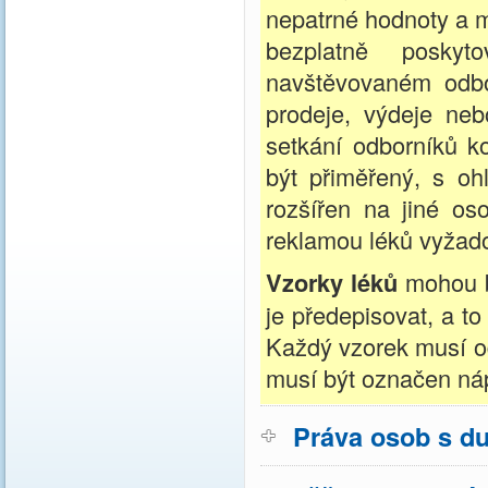
nepatrné hodnoty a m
bezplatně poskyt
navštěvovaném odbo
prodeje, výdeje neb
setkání odborníků 
být přiměřený, s oh
rozšířen na jiné os
reklamou léků vyžado
Vzorky léků
mohou b
je předepisovat, a t
Každý vzorek musí o
musí být označen ná
Práva osob s d