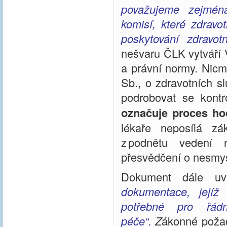
považujeme zejména
komisí, které zdravo
poskytování zdravot
nešvaru ČLK vytváří 
a právní normy. Nic
Sb., o zdravotních s
podrobovat se kont
označuje proces hod
lékaře neposílá zá
z podnětu vedení 
přesvědčení o nesmysl
Dokument dále u
dokumentace, jejíž
potřebné pro řádn
péče“.
Z
ákonné poža