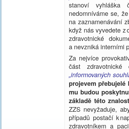
stanoví vyhláška 
nedomníváme se, že b
na zaznamenávání zby
když nás vyvedete z 
zdravotnické doku
a nevzniká interními 
Za nejvíce provokati
část zdravotnické 
„informovaných souhl
projevem přebujelé b
mu budou poskytnut
základě této znalost
ZZS nevyžaduje, aby
případů postačí k na
zdravotníkem a pac