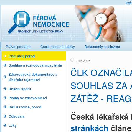
svý
Férová nemocnice
Právní poradna
Často kladené otázky
Dokumenty ke stažení
Chci svůj porod
15.6.2016
Souhlas a rozhodování pacienta
ČLK OZNAČIL
Zdravotnická dokumentace a
lékařské tajemství
SOUHLAS ZA 
Řešení sporů
ZÁTĚŽ - REA
Platby ve zdravotnictví
Děti a rodiče, porod
Česká lékařská 
Očkování
stránkách
člán
Léky