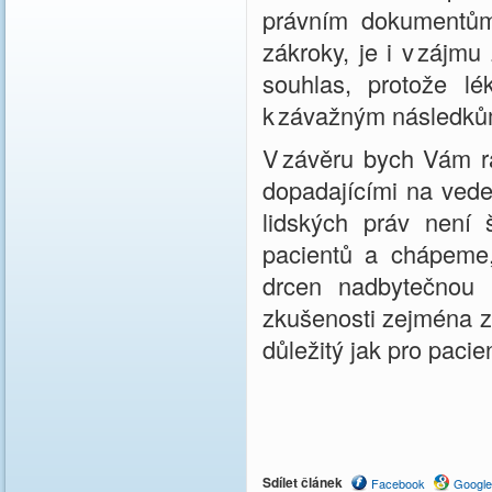
právním dokumentům
zákroky, je i v zájmu
souhlas, protože l
k závažným následků
V závěru bych Vám rá
dopadajícími na vede
lidských práv není
pacientů a chápeme,
drcen nadbytečnou 
zkušenosti zejména z
důležitý jak pro pacie
Sdílet článek
Facebook
Google