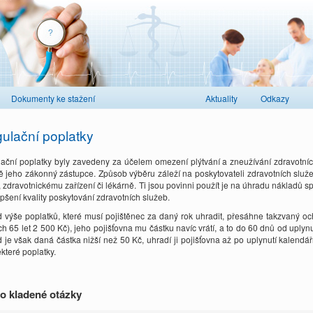
Dokumenty ke stažení
Aktuality
Odkazy
ulační poplatky
ační poplatky byly zavedeny za účelem omezení plýtvání a zneužívání zdravotních
tě jeho zákonný zástupce. Způsob výběru záleží na poskytovateli zdravotních služeb
i, zdravotnickému zařízení či lékárně. Ti jsou povinni použít je na úhradu nákladů
epšení kvality poskytování zdravotních služeb.
 výše poplatků, které musí pojištěnec za daný rok uhradit, přesáhne takzvaný och
ch 65 let 2 500 Kč), jeho pojišťovna mu částku navíc vrátí, a to do 60 dnů od uplynutí
 je však daná částka nižší než 50 Kč, uhradí ji pojišťovna až po uplynutí kalendářn
které poplatky.
o kladené otázky