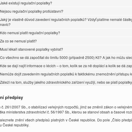
Jaké existují regulační poplatky?
Nejsou regulační poplatky protiústavní?
Jaký je vlastně důvod zavedení regulačních poplatků? Vždyť platíme nemalé částky za
navíc?
Kdo nemusí platit regulační poplatky?
Za co se nemusí platit?
Musí lékaři stanovené poplatky vybírat?
Co všechno se dá započítat do limitu 5000 (případně 2500) Kč? A jak ho můžu sle
Kde se dají najít informace o lécích – o tom, kolik se za ně doplácí a kolik se dá zap
Nemůže dojít zavedením regulačních poplatků k faktickému znemožnění přístupu k
Záleží na tom, služby jakého zdravotnického zařízení využiji, nebo se platí poplatk
ní předpisy
 č. 261/2007 Sb., o stabilizaci veřejných rozpočtů, jímž se změnil zákon o veřejném
ška ministerstva zdravotnictví č. 56/1997 Sb., kterou se stanoví obsah a časové ro
aleznete znění všech předpisů platných v České republice. Do pole „Číslo předpi
u České republiky.