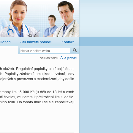
Donoři
Jak můžete pomoci
Kontakt
A
velikost textu
A
původní
 služeb. Regulační poplatky platí pojištěnec,
. Poplatky zůstávají tomu, kdo je vybírá, tedy
 spojených s provozem a modernizaci, aby došlo
ranný limit 5 000 Kč (u dětí do 18 let a osob
 čtvrtletí, ve kterém k překročení limitu došlo.
ího roku. Do tohoto limitu se ale započítávají