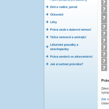
Děti a rodiče, porod
Očkování
Léky
Práva osob s duševní nemocí
Těžce nemocní a umírající
Lékařské posudky a
neschopenky
Práva seniorů ve zdravotnictví
Jak si sehnat právníka?
Práv
Zákon
Vyhlá
Zde
n
Ústav