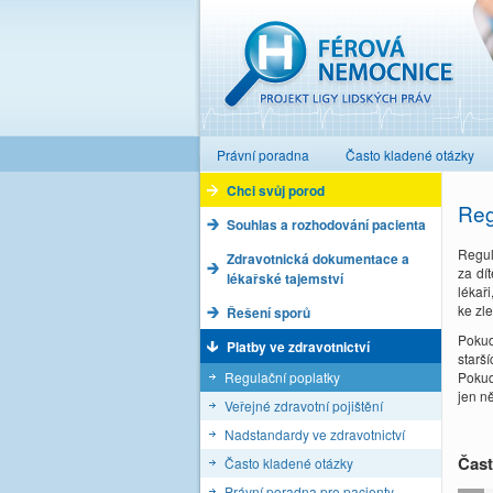
Férová nemocnice
Právní poradna
Často kladené otázky
Chci svůj porod
Reg
Souhlas a rozhodování pacienta
Regul
Zdravotnická dokumentace a
za dí
lékařské tajemství
lékař
ke zl
Řešení sporů
Pokud
Platby ve zdravotnictví
starší
Regulační poplatky
Pokud
jen ně
Veřejné zdravotní pojištění
Nadstandardy ve zdravotnictví
Čast
Často kladené otázky
Právní poradna pro pacienty