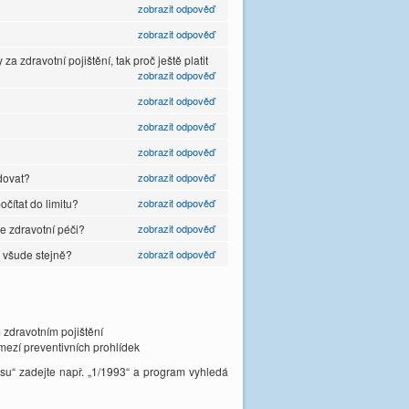
zobrazit odpověď
zobrazit odpověď
 zdravotní pojištění, tak proč ještě platit
zobrazit odpověď
zobrazit odpověď
zobrazit odpověď
zobrazit odpověď
dovat?
zobrazit odpověď
očítat do limitu?
zobrazit odpověď
e zdravotní péči?
zobrazit odpověď
y všude stejně?
zobrazit odpověď
 zdravotním pojištění
zmezí preventivních prohlídek
su“ zadejte např. „1/1993“ a program vyhledá