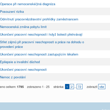
Operace při nemocenské/jiná diagnóza
Posouzení rizika
Odmítnutí pracovnězdravotní prohlídky zaměstnancem
Nemocenská změna pobytu limit
Ukončení pracovní neschopnosti i když bolesti přetrvávají
Střet zájmů při pracovní neschopnosti a práce na dohodu o
provedení práce
Ukončení pracovní neschopnosti zastupujícím lékařem
Epilepsie a invalidní důchod
Ukončení pracovní neschopnosti
Nemoc z povolání
eno celkem:
1795
zobrazeno 1 - 25
stránka:
1
2
...
72
zobrazit
vše