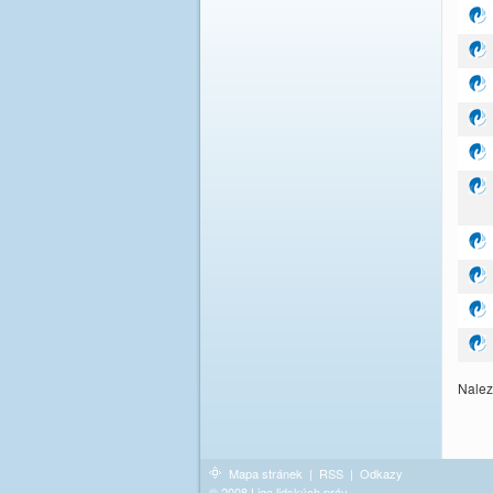
Nalez
Mapa stránek
|
RSS
|
Odkazy
© 2008 Liga lidských práv