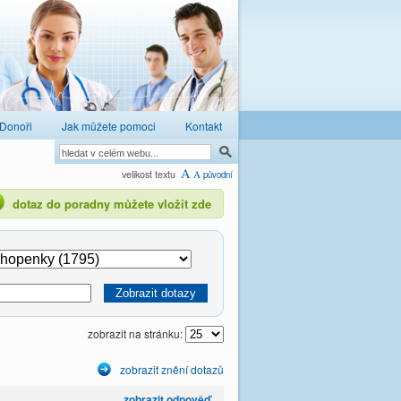
Donoři
Jak můžete pomoci
Kontakt
A
velikost textu
A
původní
dotaz do poradny můžete vložit zde
zobrazit na stránku:
zobrazit znění dotazů
zobrazit odpověď