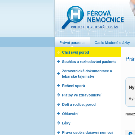
Férová nemocnice
Právní poradna
Často kladené otázky
Chci svůj porod
Prá
Souhlas a rozhodování pacienta
Zdravotnická dokumentace a
lékařské tajemství
Řešení sporů
Ny
Platby ve zdravotnictví
Vyh
Děti a rodiče, porod
Očkování
Nalez
Léky
Práva osob s duševní nemocí