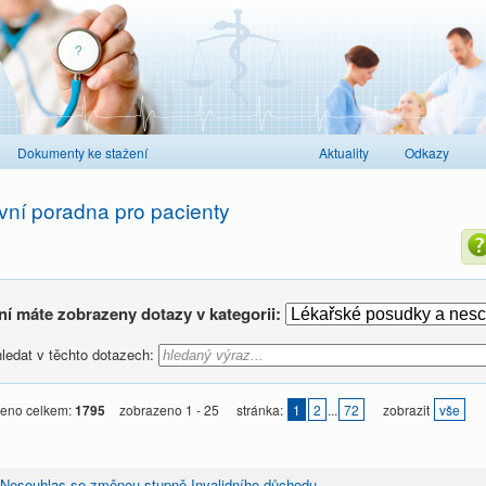
Dokumenty ke stažení
Aktuality
Odkazy
vní poradna pro pacienty
ní máte zobrazeny dotazy v kategorii:
ledat v těchto dotazech:
eno celkem:
1795
zobrazeno 1 - 25
stránka:
1
2
...
72
zobrazit
vše
Nesouhlas se změnou stupně Invalidního důchodu