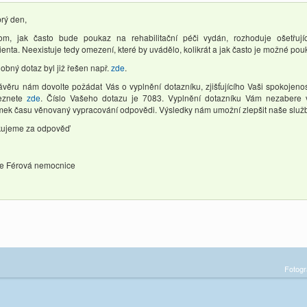
rý den,
om, jak často bude poukaz na rehabilitační péči vydán, rozhoduje ošetřujíc
ienta. Neexistuje tedy omezení, které by uvádělo, kolikrát a jak často je možné po
obný dotaz byl již řešen např.
zde
.
ávěru nám dovolte požádat Vás o vyplnění dotazníku, zjišťujícího Vaši spokojen
eznete
zde
. Číslo Vašeho dotazu je 7083. Vyplnění dotazníku Vám nezabere v
mek času věnovaný vypracování odpovědi. Výsledky nám umožní zlepšit naše služb
ujeme za odpověď
e Férová nemocnice
Fotogr