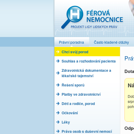
Férová nemocnice
Právní poradna
Často kladené otázky
Chci svůj porod
Prá
Souhlas a rozhodování pacienta
Zdravotnická dokumentace a
Dota
lékařské tajemství
Ná
Řešení sporů
Platby ve zdravotnictví
Dob
srp
Děti a rodiče, porod
poh
Očkování
Léky
Odp
Práva osob s duševní nemocí