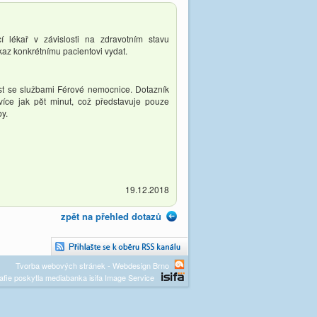
í lékař v závislosti na zdravotním stavu
ukaz konkrétnímu pacientovi vydat.
ost se službami Férové nemocnice. Dotazník
íce jak pět minut, což představuje pouze
y.
19.12.2018
zpět na přehled dotazů
Tvorba webových stránek - Webdesign Brno
afie poskytla mediabanka isifa Image Service