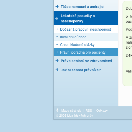
Těžce nemocní a umírající
Dob
Lékařské posudky a
o t
neschopenky
pac
Dočasná pracovní neschopnost
Pod
Invalidní důchod
V z
nal
Často kladené otázky
zlo
Právní poradna pro pacienty
Děk
Práva seniorů ve zdravotnictví
Jak si sehnat právníka?
Vaš
Mapa stránek
|
RSS
|
Odkazy
© 2008 Liga lidských práv