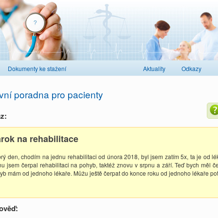
Dokumenty ke stažení
Aktuality
Odkazy
vní poradna pro pacienty
z:
rok na rehabilitace
rý den, chodím na jednu rehabilitaci od února 2018, byl jsem zatím 5x, ta je od l
nu jsem čerpal rehabilitaci na pohyb, taktéž znovu v srpnu a září. Teď bych měl čer
yb mám od jednoho lékaře. Můžu ještě čerpat do konce roku od jednoho lékaře potř
ověď: