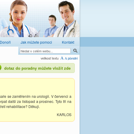
Donoři
Jak můžete pomoci
Kontakt
A
velikost textu
A
původní
dotaz do poradny můžete vložit zde
ékaře se zaměřením na urologii. V červenci a
pat další za listopad a prosinec. Tyto tři na
etí rehabilitace? Děkuji.
KARLOS