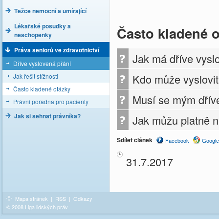
Těžce nemocní a umírající
Lékařské posudky a
Často kladené 
neschopenky
Práva seniorů ve zdravotnictví
Jak má dříve vysl
Dříve vyslovená přání
Kdo může vyslovit
Jak řešit stížnosti
Často kladené otázky
Musí se mým dříve
Právní poradna pro pacienty
Jak si sehnat právníka?
Jak můžu platně n
Sdílet článek
Facebook
Google
31.7.2017
Mapa stránek
|
RSS
|
Odkazy
© 2008 Liga lidských práv