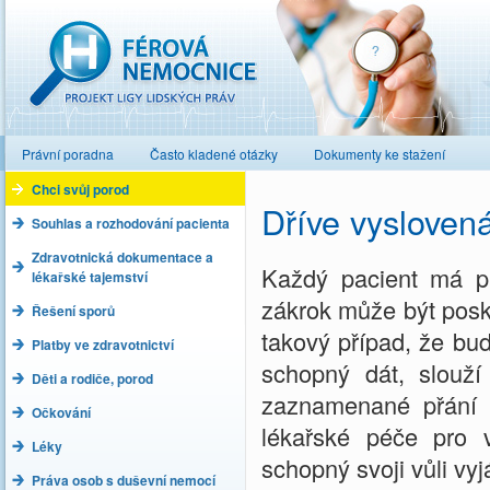
Férová nemocnice
Právní poradna
Často kladené otázky
Dokumenty ke stažení
Chci svůj porod
Dříve vysloven
Souhlas a rozhodování pacienta
Zdravotnická dokumentace a
Každý pacient má pr
lékařské tajemství
zákrok může být posk
Řešení sporů
takový případ, že bu
Platby ve zdravotnictví
schopný dát, slouží
Děti a rodiče, porod
zaznamenané přání p
Očkování
lékařské péče pro 
Léky
schopný svoji vůli vyjá
Práva osob s duševní nemocí