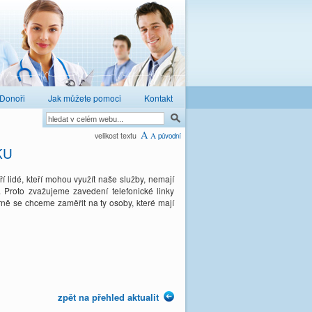
Donoři
Jak můžete pomoci
Kontakt
A
velikost textu
A
původní
KU
 lidé, kteří mohou využít naše služby, nemají
. Proto zvažujeme zavedení telefonické linky
rně se chceme zaměřit na ty osoby, které mají
zpět na přehled aktualit