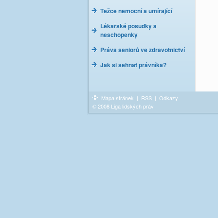
Těžce nemocní a umírající
Lékařské posudky a
neschopenky
Práva seniorů ve zdravotnictví
Jak si sehnat právníka?
Mapa stránek
|
RSS
|
Odkazy
© 2008 Liga lidských práv