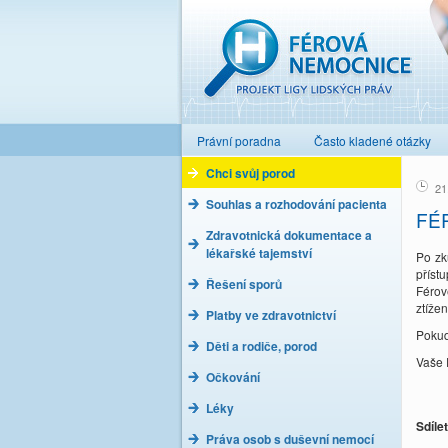
Férová nemocnice
Právní poradna
Často kladené otázky
Chci svůj porod
21
Souhlas a rozhodování pacienta
FÉ
Zdravotnická dokumentace a
lékařské tajemství
Po zk
příst
Řešení sporů
Férov
ztížen
Platby ve zdravotnictví
Pokud
Děti a rodiče, porod
Vaše 
Očkování
Léky
Sdíle
Práva osob s duševní nemocí