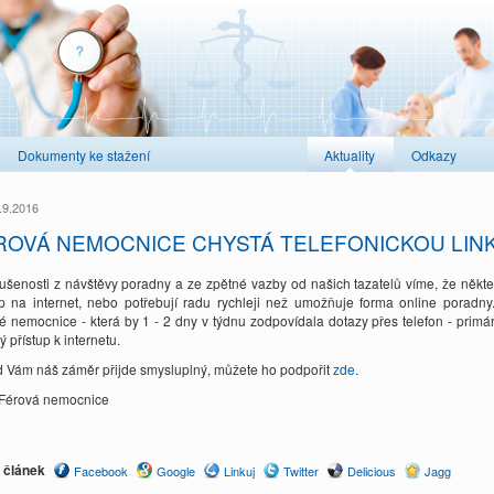
Dokumenty ke stažení
Aktuality
Odkazy
.9.2016
ROVÁ NEMOCNICE CHYSTÁ TELEFONICKOU LIN
ušenosti z návštěvy poradny a ze zpětné vazby od našich tazatelů víme, že někteří
up na internet, nebo potřebují radu rychleji než umožňuje forma online poradny
é nemocnice - která by 1 - 2 dny v týdnu zodpovídala dotazy přes telefon - primá
ý přístup k internetu.
 Vám náš záměr přijde smysluplný, můžete ho podpořit
zde
.
Férová nemocnice
t článek
Facebook
Google
Linkuj
Twitter
Delicious
Jagg