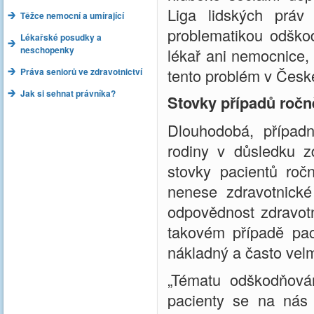
Liga lidských práv
Těžce nemocní a umírající
problematikou odško
Lékařské posudky a
neschopenky
lékař ani nemocnice,
tento problém v České
Práva seniorů ve zdravotnictví
Jak si sehnat právníka?
Stovky případů ročn
Dlouhodobá, případn
rodiny v důsledku z
stovky pacientů roč
nenese zdravotnické 
odpovědnost zdravot
takovém případě pac
nákladný a často vel
„Tématu odškodňová
pacienty se na nás 