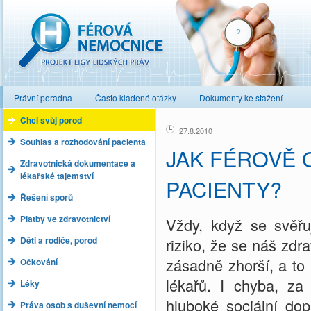
Férová nemocnice
Právní poradna
Často kladené otázky
Dokumenty ke stažení
Chci svůj porod
27.8.2010
Souhlas a rozhodování pacienta
JAK FÉROVĚ
Zdravotnická dokumentace a
lékařské tajemství
PACIENTY?
Řešení sporů
Platby ve zdravotnictví
Vždy, když se svěřuj
Děti a rodiče, porod
riziko, že se náš zdr
zásadně zhorší, a to
Očkování
lékařů. I chyba, z
Léky
hluboké sociální dop
Práva osob s duševní nemocí