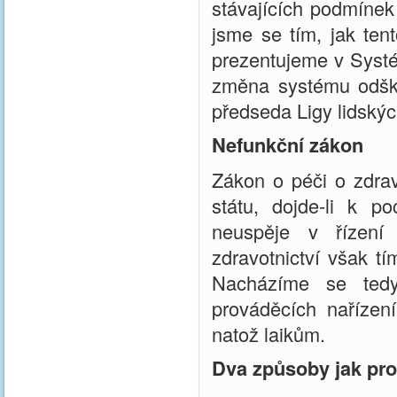
stávajících podmínek
jsme se tím, jak ten
prezentujeme v Systé
změna systému odško
předseda Ligy lidský
Nefunkční zákon
Zákon o péči o zdrav
státu, dojde-li k p
neuspěje v řízení 
zdravotnictví však 
Nacházíme se ted
prováděcích nařízení
natož laikům.
Dva způsoby jak pro