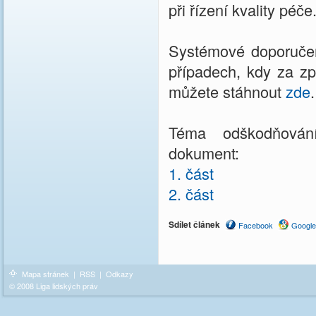
při řízení kvality péče
Systémové doporučení
případech, kdy za zp
můžete stáhnout
zde
.
Téma odškodňování
dokument:
1. část
2. část
Sdílet článek
Facebook
Google
Mapa stránek
|
RSS
|
Odkazy
© 2008 Liga lidských práv