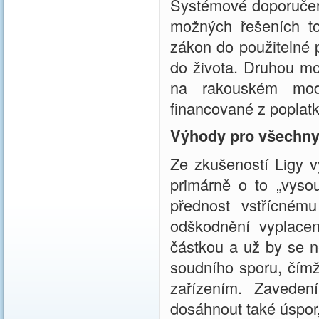
Systémové doporučení
možných řešeních toh
zákon do použitelné p
do života. Druhou mo
na rakouském mode
financované z poplatk
Výhody pro všechn
Ze zkušeností Ligy v
primárně o to „vysou
přednost vstřícném
odškodnění vyplacen
částkou a už by se n
soudního sporu, čímž
zařízením. Zavede
dosáhnout také úspor