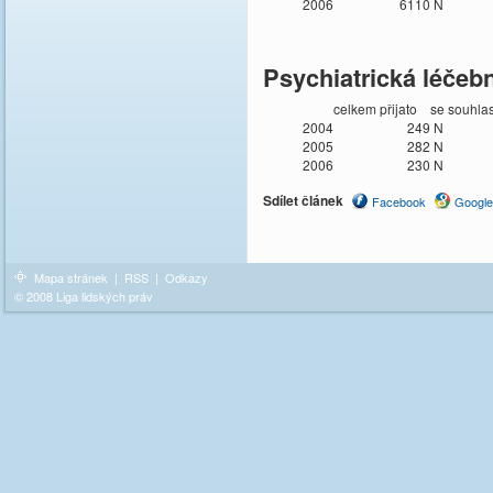
2006
6110
N
Psychiatrická léčeb
celkem přijato
se souhla
2004
249
N
2005
282
N
2006
230
N
Sdílet článek
Facebook
Google
Mapa stránek
|
RSS
|
Odkazy
© 2008 Liga lidských práv