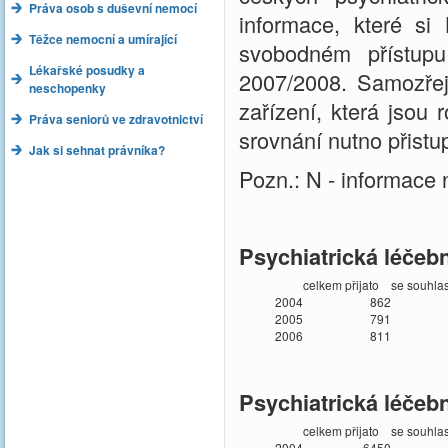
Práva osob s duševní nemocí
informace, které si
Těžce nemocní a umírající
svobodném přístupu
Lékařské posudky a
2007/2008. Samozřej
neschopenky
zařízení, která jsou 
Práva seniorů ve zdravotnictví
srovnání nutno přistu
Jak si sehnat právníka?
Pozn.: N - informace 
Psychiatrická léčeb
celkem přijato
se souhla
2004
862
2005
791
2006
811
Psychiatrická léčeb
celkem přijato
se souhla
2004
6450