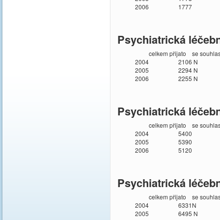
2006
1777
Psychiatrická léče
celkem přijato
se souhla
2004
2106
N
2005
2294
N
2006
2255
N
Psychiatrická léčeb
celkem přijato
se souhla
2004
5400
2005
5390
2006
5120
Psychiatrická léčeb
celkem přijato
se souhla
2004
6331
N
2005
6495
N