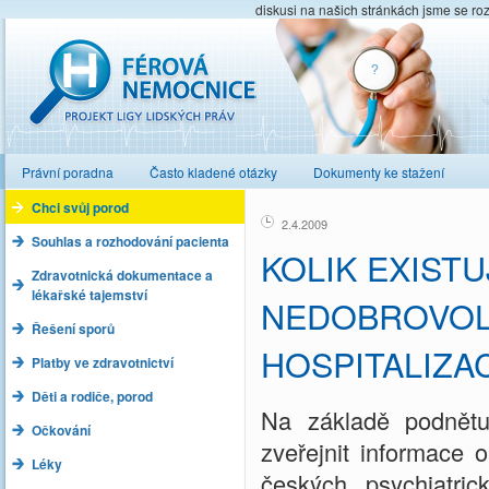
diskusi na našich stránkách jsme se ro
Férová nemocnice
Právní poradna
Často kladené otázky
Dokumenty ke stažení
Chci svůj porod
2.4.2009
Souhlas a rozhodování pacienta
KOLIK EXISTU
Zdravotnická dokumentace a
lékařské tajemství
NEDOBROVO
Řešení sporů
HOSPITALIZAC
Platby ve zdravotnictví
Děti a rodiče, porod
Na základě podně
Očkování
zveřejnit informace 
Léky
českých psychiatri