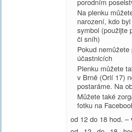
porodním posels
Na plenku můžete
narození, kdo by
symbol (použijte p
či sníh)
Pokud nemůžete př
účastnicích
Plenku můžete ta
v Brně (Orlí 17) 
postaráme. Na ob
Můžete také zorg
fotku na Faceboo
od 12 do 18 hod. –
od 12 do 18 h