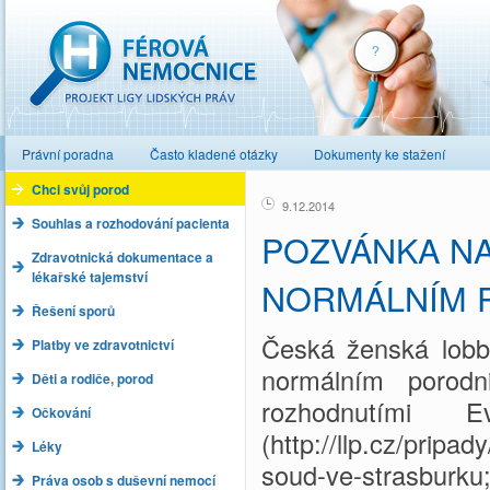
Férová nemocnice
Právní poradna
Často kladené otázky
Dokumenty ke stažení
Chci svůj porod
9.12.2014
Souhlas a rozhodování pacienta
POZVÁNKA NA
Zdravotnická dokumentace a
lékařské tajemství
NORMÁLNÍM 
Řešení sporů
Česká ženská lobb
Platby ve zdravotnictví
normálním porodn
Děti a rodiče, porod
rozhodnutími 
Očkování
(http://llp.cz/prip
Léky
soud-ve-strasburku
Práva osob s duševní nemocí