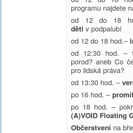
programu najdete na
od 12 do 18 h
děti
v podpalubí
od 12 do 18 hod.–
od 12:30 hod. –
porod? aneb Co če
pro lidská práva?
od 13:30 hod. –
ve
po 16 hod. –
promí
po 18 hod. – pok
(A)VOID Floating G
Občerstvení
na břeh