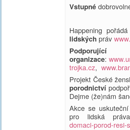
Vstupné
dobrovolné
Happening pořád
lidských
práv
www.
Podporující
organizace
:
www.un
trojka.cz
,
www.bra
Projekt České žen
porodnictví
podpoř
Dejme (že)nám šanci
Akce se uskuteční
pro lidská práv
domaci-porod-resi-