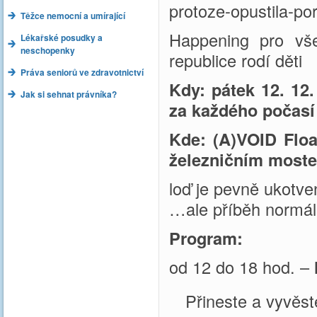
protoze-opustila-por
Těžce nemocní a umírající
Happening pro vše
Lékařské posudky a
neschopenky
republice rodí děti
Práva seniorů ve zdravotnictví
Kdy: pátek 12. 12.
Jak si sehnat právníka?
za každého počasí
Kde: (A)VOID Floa
železničním moste
loď je pevně ukotv
…ale příběh normál
Program:
od 12 do 18 hod. –
Přineste a vyvěs