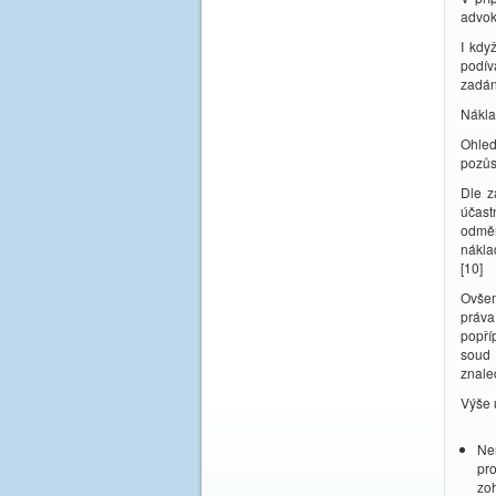
advok
I kdy
podív
zadán
Nákla
Ohled
pozůs
Dle z
účast
odměn
nákla
[10]
Ovšem
práva
popří
soud 
znale
Výše 
Nem
pro
zoh