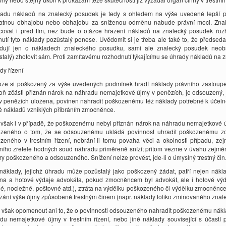
adu nákladů na znalecký posudek je tedy s ohledem na výše uvedené lepší p
atnou obhajobu nebo obhajobu za sníženou odměnu nabude právní moci. Zna
covat i před tím, než bude o otázce hrazení nákladů na znalecký posudek roz
nutí tyto náklady pozůstalý ponese. Uvědomit si je třeba ale také to, že předseda
dují jen o nákladech znaleckého posudku, sami ale znalecký posudek neobs
stalý) zhotovit sám. Proti zamítavému rozhodnutí týkajícímu se úhrady nákladů na zn
dy řízení
ože si poškozený za výše uvedených podmínek hradí náklady právního zastoupen
oň zčásti přiznán nárok na náhradu nemajetkové újmy v penězích, je odsouzený,
v penězích uložena, povinen nahradit poškozenému též náklady potřebné k účelném
ě nákladů vzniklých přibráním zmocněnce.
však i v případě, že poškozenému nebyl přiznán nárok na náhradu nemajetkové ú
zeného o tom, že se odsouzenému ukládá povinnost uhradit poškozenému zcel
zeného v trestním řízení, nebrání-li tomu povaha věci a okolnosti případu, 
tního zřetele hodných soud náhradu přiměřeně sníží; přitom vezme v úvahu zejmé
y poškozeného a odsouzeného. Snížení nelze provést, jde-li o úmyslný trestný čin.
náklady, jejichž úhradu může pozůstalý jako poškozený žádat, patří nejen nákla
a a hotové výdaje advokáta, pokud zmocněncem byl advokát, ale i hotové vý
né, nocležné, poštovné atd.), ztráta na výdělku poškozeného či výdělku zmocněnce
zání výše újmy způsobené trestným činem (např. náklady toliko zmiňovaného znal
 však opomenout ani to, že o povinnosti odsouzeného nahradit poškozenému nákl
du nemajetkové újmy v trestním řízení, nebo jiné náklady související s účastí p