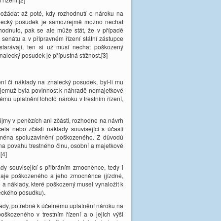
ožádat až poté, kdy rozhodnutí o nároku na
lecký posudek je samozřejmě možno nechat
hodnuto, pak se ale může stát, že v případě
 senátu a v přípravném řízení státní zástupce
tarávají, ten si už musí nechat poškozený
alecký posudek je přípustná stížnost.[3]
í či náklady na znalecký posudek, byl-li mu
 jemuž byla povinnost k náhradě nemajetkové
u uplatnění tohoto nároku v trestním řízení,
jmy v penězích ani zčásti, rozhodne na návrh
a nebo zčásti náklady související s účastí
zejména spoluzavinění poškozeného. Z důvodů
na povahu trestného činu, osobní a majetkové
[4]
dy související s přibráním zmocněnce, tedy i
daje poškozeného a jeho zmocněnce (jízdné,
 a náklady, které poškozený musel vynaložit k
eckého posudku).
ady, potřebné k účelnému uplatnění nároku na
oškozeného v trestním řízení a o jejich výši