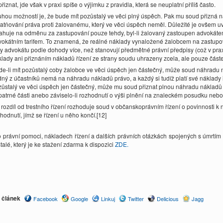
řiznat, jde však v praxi spíše o výjimku z pravidla, která se neuplatní příliš často.
uhou možností je, že bude mít pozůstalý ve věci plný úspěch. Pak mu soud přizná
atňování práva proti žalovanému, který ve věci úspěch neměl. Důležité je ovšem uv
ahuje na odměnu za zastupování pouze tehdy, byl-li žalovaný zastoupen advokátem, 
okátním tarifem. To znamená, že reálné náklady vynaložené žalobcem na zastupován
y advokátu podle dohody více, než stanovují předmětné právní předpisy (což v prax
lady ani přiznáním nákladů řízení ze strany soudu uhrazeny zcela, ale pouze část
e-li mít pozůstalý coby žalobce ve věci úspěch jen částečný, může soud náhradu n
ný z účastníků nemá na náhradu nákladů právo, a každý si tudíž platí své náklady
ůstalý ve věci úspěch jen částečný, může mu soud přiznat plnou náhradu nákladů 
atrné části anebo záviselo-li rozhodnutí o výši plnění na znaleckém posudku neb
rozdíl od trestního řízení rozhoduje soud v občanskoprávním řízení o povinnosti k 
hodnutí, jímž se řízení u něho končí.[12]
o právní pomoci, nákladech řízení a dalších právních otázkách spojených s úmrtí
talé, který je ke stažení zdarma k dispozici
ZDE.
t článek
Facebook
Google
Linkuj
Twitter
Delicious
Jagg