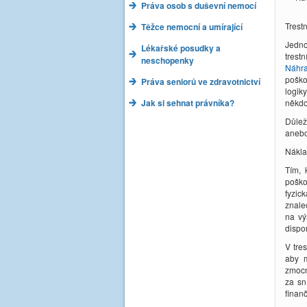
Práva osob s duševní nemocí
Trestn
Těžce nemocní a umírající
Jedno
Lékařské posudky a
trest
neschopenky
Náhr
poško
Práva seniorů ve zdravotnictví
logik
Jak si sehnat právníka?
někdo 
Důlež
anebo
Nákla
Tím, 
poško
fyzic
znale
na vý
dispo
V tre
aby m
zmocn
za sn
finan