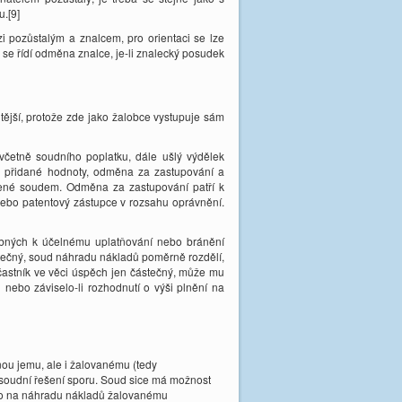
.[9]
 pozůstalým a znalcem, pro orientaci se lze
 se řídí odměna znalce, je-li znalecký posudek
itější, protože zde jako žalobce vystupuje sám
včetně soudního poplatku, dále ušlý výdělek
z přidané hodnoty, odměna za zastupování a
zené soudem. Odměna za zastupování patří k
nebo patentový zástupce v rozsahu oprávnění.
ebných k účelnému uplatňování nebo bránění
ástečný, soud náhradu nákladů poměrně rozdělí,
častník ve věci úspěch jen částečný, může mu
nebo záviselo-li rozhodnutí o výši plnění na
knou jemu, ale i žalovanému (tedy
ro soudní řešení sporu. Soud sice má možnost
rávo na náhradu nákladů žalovanému