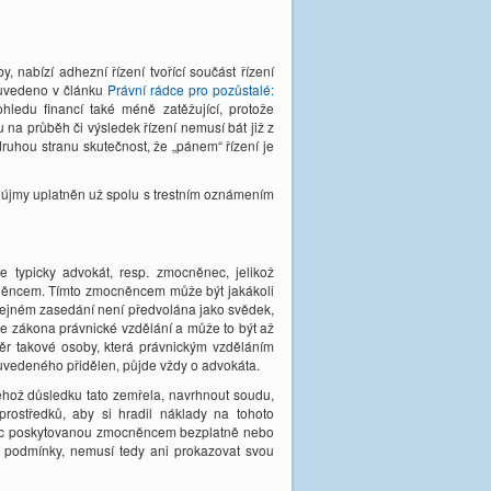
 nabízí adhezní řízení tvořící součást řízení
o uvedeno v článku
Právní rádce pro pozůstalé:
ohledu financí také méně zatěžující, protože
 na průběh či výsledek řízení nemusí bát již z
ruhou stranu skutečnost, že „pánem“ řízení je
vé újmy uplatněn už spolu s trestním oznámením
 typicky advokát, resp. zmocněnec, jelikož
ocněncem. Tímto zmocněncem může být jakákoli
eřejném zasedání není předvolána jako svědek,
e zákona právnické vzdělání a může to být až
běr takové osoby, která právnickým vzděláním
 uvedeného přidělen, půjde vždy o advokáta.
 jehož důsledku tato zemřela, navrhnout soudu,
ostředků, aby si hradil náklady na tohoto
moc poskytovanou zmocněncem bezplatně nebo
 podmínky, nemusí tedy ani prokazovat svou