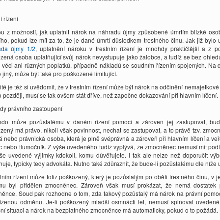
í řízení
u z možností, jak uplatnit nárok na náhradu újmy způsobené úmrtím blízké osoby,
ního, pokud lze mít za to, že je dané úmrtí důsledkem trestného činu. Jak již byl
ada újmy 1/2
, uplatnění nároku v trestním řízení je mnohdy praktičtější a z p
zená osoba uplatňující svůj nárok nevystupuje jako žalobce, a tudíž se bez ohledu
y věci ani různých poplatků, případně nákladů se soudním řízením spojených. Na d
jiný, může být také pro poškozené limitující.
ité je též si uvědomit, že v trestním řízení může být nárok na odčinění nemajetko
 později, musí se tak ovšem stát dříve, než započne dokazování při hlavním líčení.
dy právního zastoupení
kdo může pozůstalému v daném řízení pomoci a zároveň jej zastupovat, bude
zený má právo, nikoli však povinnost, nechat se zastupovat, a to právě tzv. zm
ká nebo právnická osoba, která je plně svéprávná a zároveň při hlavním líčení a v
c nebo tlumočník. Z výše uvedeného tudíž vyplývá, že zmocněnec nemusí mít podl
še uvedené výjimky kdokoli, komu důvěřujete. I tak ale nelze než doporučit vý
nuje, typicky tedy advokáta. Nutno také zdůraznit, že bude-li pozůstalému dle níže
stním řízení může totiž poškozený, který je pozůstalým po oběti trestného činu, v
u byl přidělen zmocněnec. Zároveň však musí prokázat, že nemá dostatek pr
ěnce. Soud pak rozhodne o tom, zda takový pozůstalý má nárok na právní po
íženou odměnu. Je-li poškozený mladší osmnácti let, nemusí splňovat uvedené
ční situaci a nárok na bezplatného zmocněnce má automaticky, pokud o to požádá.