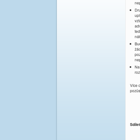
nep
Dr
upl
vzt
adv
ted
nák
Bud
žád
poz
nep
Na 
roz
Více 
pozůs
Sdíle