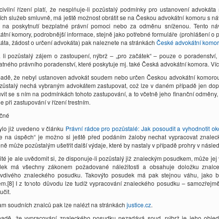
 civilní řízení platí, že nesplňuje-li pozůstalý podmínky pro ustanovení advok
ích služeb smluvně, má ještě možnost obrátit se na Českou advokátní komoru s ná
 na poskytnutí bezplatné právní pomoci nebo za odměnu sníženou. Tento n
átní komory, podrobnější informace, stejně jako potřebné formuláře (prohlášení o
áta, žádost o určení advokáta) pak naleznete na stránkách
České advokátní komor
li pozůstalý zájem o zastoupení, nýbrž – „pro začátek“ – pouze o poradenství,
atného právního poradenství, které poskytuje mj. také Česká advokátní komora. Víc
padě, že nebyl ustanoven advokát soudem nebo určen Českou advokátní komorou 
zůstalý nechá vybraným advokátem zastupovat, což lze v daném případě jen doporu
vit se s ním na podmínkách tohoto zastupování, a to včetně jeho finanční odměny
e při zastupování v řízení trestním.
čné
ylo již uvedeno v článku
Právní rádce pro pozůstalé: Jak posoudit a vyhodnotit oko
e na úspěch“ je možno si ještě před podáním žaloby nechat vypracovat znalec
ně může pozůstalým ušetřit další výdaje, které by nastaly v případě prohry v násle
ité je ale uvědomit si, že disponuje-li pozůstalý již znaleckým posudkem, může jej v
dek má všechny zákonem požadované náležitosti a obsahuje doložku znalc
vdivého znaleckého posudku. Takovýto posudek má pak stejnou váhu, jako 
m.[8] I z tohoto důvodu lze tudíž vypracování znaleckého posudku – samozřejm
učit.
m soudních znalců pak lze nalézt na stránkách
justice.cz
.
padě, že vypracování znaleckého posudku nezadává soud, nýbrž je jeho objedn