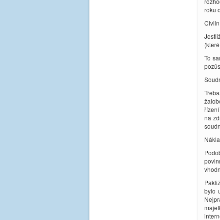
rozho
roku o
Civiln
Jestl
(které
To sa
pozůs
Soudn
Třeba
žalob
řízen
na zd
soudn
Nákla
Podob
povin
vhodn
Pakli
bylo 
Nejpr
majet
intern