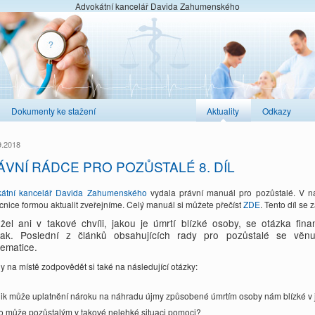
Advokátní kancelář Davida Zahumenského
Dokumenty ke stažení
Aktuality
Odkazy
9.2018
ÁVNÍ RÁDCE PRO POZŮSTALÉ 8. DÍL
átní kancelář Davida Zahumenského
vydala právní manuál pro pozůstalé. V ná
nice formou aktualit zveřejníme. Celý manuál si můžete přečíst
ZDE
. Tento díl se
žel ani v takové chvíli, jakou je úmrtí blízké osoby, se otázka fin
ak. Poslední z článků obsahujících rady pro pozůstalé se věnuj
lematice.
dy na místě zodpovědět si také na následující otázky:
ik může uplatnění nároku na náhradu újmy způsobené úmrtím osoby nám blízké v je
o může pozůstalým v takové nelehké situaci pomoci?