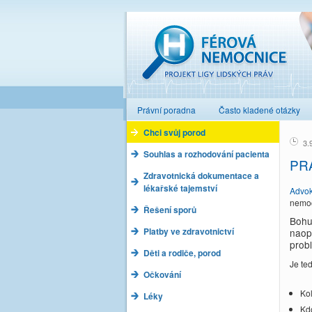
Férová nemocnice
Právní poradna
Často kladené otázky
Chci svůj porod
3.
Souhlas a rozhodování pacienta
PR
Zdravotnická dokumentace a
lékařské tajemství
Advok
nemoc
Řešení sporů
Bohu
Platby ve zdravotnictví
naop
prob
Děti a rodiče, porod
Je te
Očkování
Kol
Léky
Kd