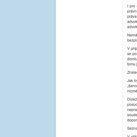
I pro
právn
práva
advok
advok
Nemá 
bezpl
V pří
se po
domlu
tomu j
Znale
Jak b
„šanc
nicmé
Důlež
posu
nepra
soude
dopor
Sezna
V pří