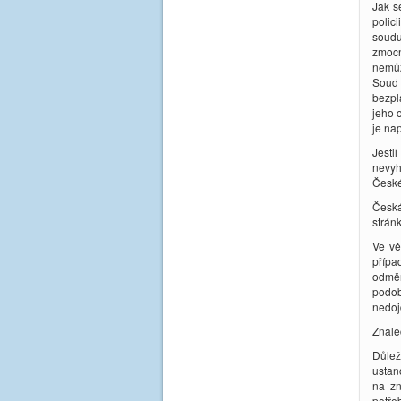
Jak s
polic
soudu
zmocn
nemůž
Soud 
bezpl
jeho 
je na
Jestl
nevyh
České
Česká
strán
Ve vě
přípa
odměn
podob
nedoj
Znale
Důlež
ustan
na zn
potřeb