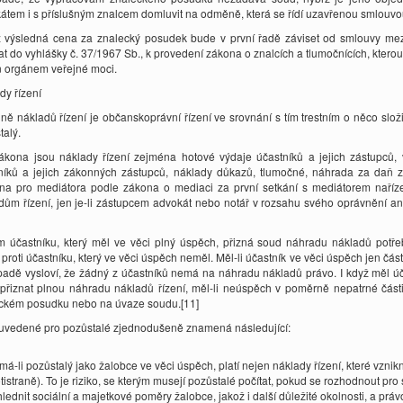
átem i s příslušným znalcem domluvit na odměně, která se řídí uzavřenou smlouvou
ž výsledná cena za znalecký posudek bude v první řadě záviset od smlouvy mezi
at do vyhlášky č. 37/1967 Sb., k provedení zákona o znalcích a tlumočnících, kterou
 orgánem veřejné moci.
dy řízení
ně nákladů řízení je občanskoprávní řízení ve srovnání s tím trestním o něco slož
talý.
ákona jsou náklady řízení zejména hotové výdaje účastníků a jejich zástupců, 
níků a jejich zákonných zástupců, náklady důkazů, tlumočné, náhrada za daň 
a pro mediátora podle zákona o mediaci za první setkání s mediátorem naří
dům řízení, jen je-li zástupcem advokát nebo notář v rozsahu svého oprávnění a
 účastníku, který měl ve věci plný úspěch, přizná soud náhradu nákladů potř
 proti účastníku, který ve věci úspěch neměl. Měl-li účastník ve věci úspěch jen č
padě vysloví, že žádný z účastníků nemá na náhradu nákladů právo. I když měl ú
přiznat plnou náhradu nákladů řízení, měl-li neúspěch v poměrně nepatrné části 
ckém posudku nebo na úvaze soudu.[11]
uvedené pro pozůstalé zjednodušeně znamená následující:
á-li pozůstalý jako žalobce ve věci úspěch, platí nejen náklady řízení, které vzni
tistraně). To je riziko, se kterým musejí pozůstalé počítat, pokud se rozhodnout p
lednit sociální a majetkové poměry žalobce, jakož i další důležité okolnosti, a p