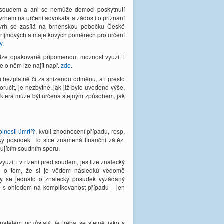
áta soudem a ani se nemůže domoci poskytnutí
vrhem na určení advokáta a žádostí o přiznání
ávrh se zasílá na brněnskou pobočku České
 příjmových a majetkových poměrech pro určení
y
.
 lze opakovaně připomenout možnost využít i
e o něm lze najít např.
zde
.
bezplatně či za sníženou odměnu, a i přesto
čit, je nezbytné, jak již bylo uvedeno výše,
, která může být určena stejným způsobem, jak
lnosti úmrtí?
, kvůli zhodnocení případu, resp.
ký posudek. To sice znamená finanční zátěž,
dujícím soudním sporu.
yužít i v řízení před soudem, jestliže znalecký
e o tom, že si je vědom následků vědomě
by se jednalo o znalecký posudek vyžádaný
ě s ohledem na komplikovanost případu – jen
atelem pozůstalý, je třeba se stejně jako s