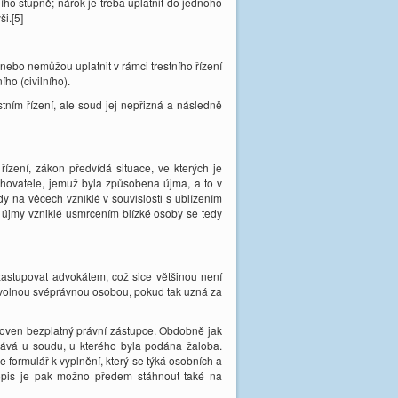
o stupně; nárok je třeba uplatnit do jednoho
i.[5]
nebo nemůžou uplatnit v rámci trestního řízení
ho (civilního).
stním řízení, ale soud jej nepřizná a následně
ízení, zákon předvídá situace, ve kterých je
rhovatele, jemuž byla způsobena újma, a to v
 na věcech vzniklé v souvislosti s ublížením
 újmy vzniklé usmrcením blízké osoby se tedy
 zastupovat advokátem, což sice většinou není
ovolnou svéprávnou osobou, pokud tak uzná za
tanoven bezplatný právní zástupce. Obdobně jak
ává u soudu, u kterého byla podána žaloba.
 formulář k vyplnění, který se týká osobních a
iskopis je pak možno předem stáhnout také na