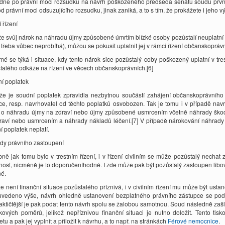
dne po právní moci rozsudku na návrh poškozeného předseda senátu soudu prvníh
d právní moci odsuzujícího rozsudku, jinak zaniká, a to s tím, že prokážete i jeho výš
í řízení
iže svůj nárok na náhradu újmy způsobené úmrtím blízké osoby pozůstalí neuplatní 
 třeba vůbec neprobíhá), můžou se pokusit uplatnit jej v rámci řízení občanskoprávní
mé se týká i situace, kdy tento nárok sice pozůstalý coby poškozený uplatní v tre
talého odkáže na řízení ve věcech občanskoprávních.[6]
í poplatek
že je soudní poplatek zpravidla nezbytnou součástí zahájení občanskoprávního ř
ce, resp. navrhovatel od těchto poplatků osvobozen. Tak je tomu i v případě nav
í o náhradu újmy na zdraví nebo újmy způsobené usmrcením včetně náhrady škody
raví nebo usmrcením a náhrady nákladů léčení.[7] V případě nárokování náhrady
í poplatek neplatí.
dy právního zastoupení
ně jak tomu bylo v trestním řízení, i v řízení civilním se může pozůstalý nechat
nost, nicméně je to doporučeníhodné. I zde může pak být pozůstalý zastoupen lib
é.
že není finanční situace pozůstalého příznivá, i v civilním řízení mu může být us
uvedeno výše, návrh ohledně ustanovení bezplatného právního zástupce se pod
aktičtější je pak podat tento návrh spolu se žalobou samotnou. Soud následně zašle
kových poměrů, jelikož nepříznivou finanční situaci je nutno doložit. Tento t
etu a pak jej vyplnit a přiložit k návrhu, a to např. na stránkách
Férové nemocnice
.