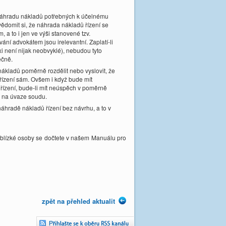
 náhradu nákladů potřebných k účelnému
ědomit si, že náhrada nákladů řízení se
a to i jen ve výši stanovené tzv.
í advokátem jsou irelevantní. Zaplatí-li
i není nijak neobvyklé), nebudou tyto
ečně.
ákladů poměrně rozdělit nebo vyslovit, že
 řízení sám. Ovšem i když bude mít
řízení, bude-li mít neúspěch v poměrně
o na úvaze soudu.
náhradě nákladů řízení bez návrhu, a to v
m blízké osoby se dočtete v našem Manuálu pro
zpět na přehled aktualit