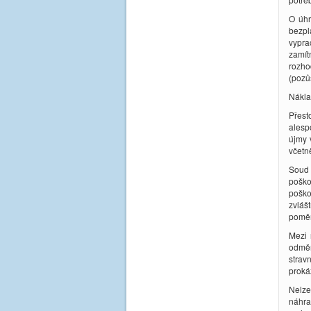
O úhr
bezpl
vypra
zamít
rozho
(pozů
Nákla
Přest
alesp
újmy 
včetn
Soud 
poško
poško
zvláš
poměr
Mezi 
odměn
strav
proká
Nelze
náhra