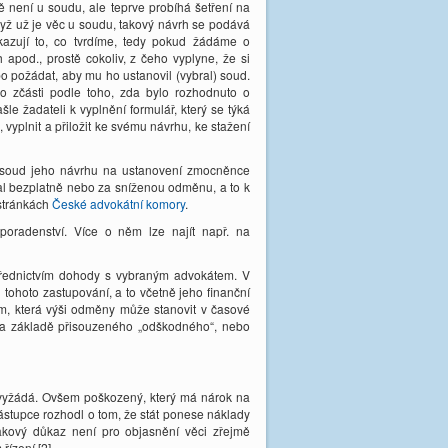
ě není u soudu, ale teprve probíhá šetření na
Když už je věc u soudu, takový návrh se podává
okazují to, co tvrdíme, tedy pokud žádáme o
 apod., prostě cokoliv, z čeho vyplyne, že si
požádat, aby mu ho ustanovil (vybral) soud.
o zčásti podle toho, zda bylo rozhodnuto o
 žadateli k vyplnění formulář, který se týká
yplnit a přiložit ke svému návrhu, ke stažení
 soud jeho návrhu na ustanovení zmocněnce
val bezplatně nebo za sníženou odměnu, a to k
stránkách
České advokátní komory
.
oradenství. Více o něm lze najít např. na
třednictvím dohody s vybraným advokátem. V
tohoto zastupování, a to včetně jeho finanční
m, která výši odměny může stanovit v časové
na základě přisouzeného „odškodného“, nebo
i vyžádá. Ovšem poškozený, který má nárok na
ástupce rozhodl o tom, že stát ponese náklady
takový důkaz není pro objasnění věci zřejmě
řízení.[2]