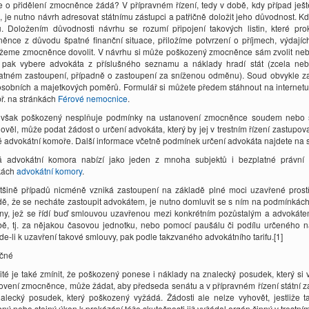
e o přidělení zmocněnce žádá? V přípravném řízení, tedy v době, kdy případ ješt
ii, je nutno návrh adresovat státnímu zástupci a patřičně doložit jeho důvodnost. 
. Doložením důvodnosti návrhu se rozumí připojení takových listin, které pr
ěnce z důvodu špatné finanční situace, přiložíme potvrzení o příjmech, výdajích
eme zmocněnce dovolit. V návrhu si může poškozený zmocněnce sám zvolit nebo 
pak vybere advokáta z příslušného seznamu a náklady hradí stát (zcela neb
atném zastoupení, případně o zastoupení za sníženou odměnu). Soud obvykle zašle
osobních a majetkových poměrů. Formulář si můžete předem stáhnout na internetu, v
př. na stránkách
Férové nemocnice
.
i však poškozený nesplňuje podmínky na ustanovení zmocněnce soudem nebo
ověl, může podat žádost o určení advokáta, který by jej v trestním řízení zastupo
 advokátní komoře. Další informace včetně podmínek určení advokáta najdete na 
 advokátní komora nabízí jako jeden z mnoha subjektů i bezplatné právní p
kách
advokátní komory
.
tšině případů nicméně vzniká zastoupení na základě plné moci uzavřené pros
dě, že se necháte zastoupit advokátem, je nutno domluvit se s ním na podmínkách 
y, jež se řídí buď smlouvou uzavřenou mezi konkrétním pozůstalým a advokáte
ě, tj. za nějakou časovou jednotku, nebo pomocí paušálu či podílu určeného 
de-li k uzavření takové smlouvy, pak podle takzvaného advokátního tarifu.[1]
čné
ité je také zmínit, že poškozený ponese i náklady na znalecký posudek, který s
ovení zmocněnce, může žádat, aby předseda senátu a v přípravném řízení státní z
alecký posudek, který poškozený vyžádá. Žádosti ale nelze vyhovět, jestliže 
ný nebo stejný úkon k prokázání téže skutečnosti již vyžádal orgán činný v trestním 