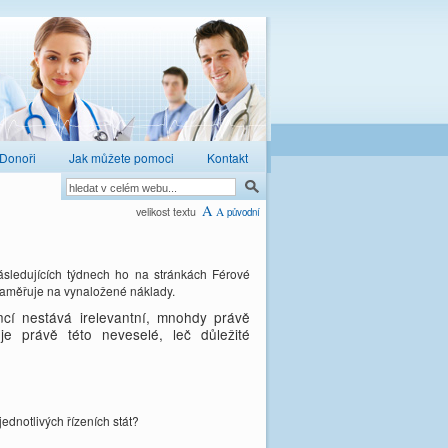
Donoři
Jak můžete pomoci
Kontakt
A
velikost textu
A
původní
sledujících týdnech ho na stránkách Férové
 zaměřuje na vynaložené náklady.
ancí nestává irelevantní, mnohdy právě
e právě této neveselé, leč důležité
dnotlivých řízeních stát?