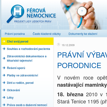
Férová nemocnice
Právní poradna
Často kladené otázky
Dokumenty ke stažení
Chci svůj porod
19.12.2009
Souhlas a rozhodování pacienta
PRÁVNÍ VÝBA
Zdravotnická dokumentace a
lékařské tajemství
PORODNICE
Řešení sporů
Platby ve zdravotnictví
V novém roce opě
Děti a rodiče, porod
nastávající maminky
Očkování
18. března
2010 v 
Léky
Stará Tenice 1195 (p
Práva osob s duševní nemocí