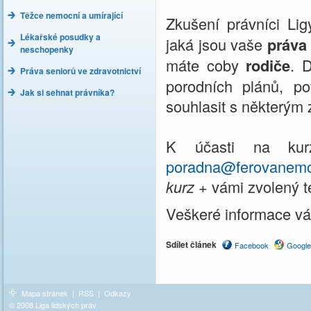
Těžce nemocní a umírající
Zkušení právníci L
Lékařské posudky a
jaká jsou vaše
práva
neschopenky
máte coby
rodiče
. 
Práva seniorů ve zdravotnictví
porodních plánů, p
Jak si sehnat právníka?
souhlasit s některým
K účasti na kur
poradna@ferovanemo
kurz
+ vámi zvolený t
Veškeré informace vá
Sdílet článek
Facebook
Google
Mapa stránek
|
RSS
|
Odkazy
© 2008 Liga lidských práv