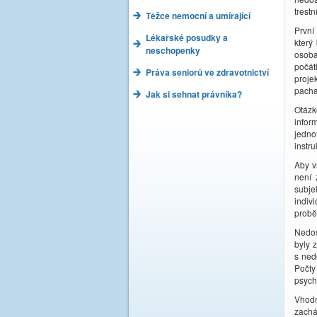
trestn
Těžce nemocní a umírající
První
Lékařské posudky a
který
neschopenky
osoba
počát
Práva seniorů ve zdravotnictví
proje
pacha
Jak si sehnat právníka?
Otázk
infor
jedno
instr
Aby v
není 
subje
indiv
probě
Nedos
byly 
s ned
Počty
psych
Vhodn
zachá