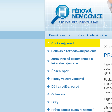
Férová nemocnice
Právní poradna
Často kladené otázky
Chci svůj porod
27
Souhlas a rozhodování pacienta
PR
Zdravotnická dokumentace a
lékařské tajemství
Liga 
trest
Řešení sporů
zjist
Platby ve zdravotnictví
Posta
dostáv
Děti a rodiče, porod
z čeh
nemož
Očkování
Organ
Léky
dušev
zástu
Práva osob s duševní nemocí
nedos