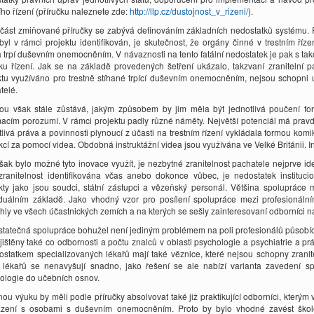
ího řízení (příručku naleznete zde:
http://llp.cz/dustojnost_v_rizeni/
).
 část zmiňované příručky se zabývá definováním základních nedostatků systému
 byl v rámci projektu identifikován, je skutečnost, že orgány činné v trestním říz
 trpí duševním onemocněním. V návaznosti na tento fatální nedostatek je pak s
ku řízení. Jak se na základě provedených šetření ukázalo, takzvaní zranitelní p
ktu využíváno pro trestně stíhané trpící duševním onemocněním, nejsou schopni uch
telé.
ou však stále zůstává, jakým způsobem by jim měla být jednotlivá poučení fo
macím porozumí. V rámci projektu padly různé náměty. Největší potenciál má pra
tlivá práva a povinnosti plynoucí z účasti na trestním řízení vykládala formou komik
ukcí za pomocí videa. Obdobná instruktážní videa jsou využívána ve Velké Británii. 
šak bylo možné tyto inovace využít, je nezbytné zranitelnost pachatele nejprve id
zranitelnost identifikována včas anebo dokonce vůbec, je nedostatek instituci
kty jako jsou soudci, státní zástupci a vězeňský personál. Většina spolupráce
iduálním základě. Jako vhodný vzor pro posílení spolupráce mezi profesionálními
hly ve všech účastnických zemích a na kterých se sešly zainteresovaní odborníci n
tatečná spolupráce bohužel není jediným problémem na poli profesionálů působícíc
zjištěny také co odbornosti a počtu znalců v oblasti psychologie a psychiatrie a p
ostatkem specializovaných lékařů mají také věznice, které nejsou schopny zrani
 lékařů se nenavyšují snadno, jako řešení se ale nabízí varianta zavedení sp
ologie do učebních osnov.
ou výuku by měli podle příručky absolvovat také již praktikující odborníci, kterým 
zení s osobami s duševním onemocněním. Proto by bylo vhodné zavést školen