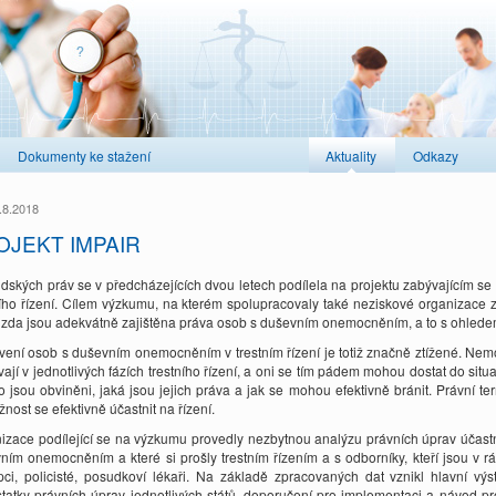
Dokumenty ke stažení
Aktuality
Odkazy
.8.2018
OJEKT IMPAIR
lidských práv se v předcházejících dvou letech podílela na projektu zabývajícím
ního řízení. Cílem výzkumu, na kterém spolupracovaly také neziskové organizace z
it, zda jsou adekvátně zajištěna práva osob s duševním onemocněním, a to s ohledem 
vení osob s duševním onemocněním v trestním řízení je totiž značně ztížené. Nemoc
ají v jednotlivých fázích trestního řízení, a oni se tím pádem mohou dostat do situa
o jsou obviněni, jaká jsou jejich práva a jak se mohou efektivně bránit. Právní te
nost se efektivně účastnit na řízení.
izace podílející se na výzkumu provedly nezbytnou analýzu právních úprav účastníc
ním onemocněním a které si prošly trestním řízením a s odborníky, kteří jsou v rá
pci, policisté, posudkoví lékaři. Na základě zpracovaných dat vznikl hlavní výs
tatky právních úprav jednotlivých států, doporučení pro implementaci a návod p