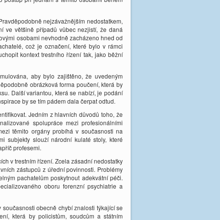
. Pravděpodobně nejzávažnějším nedostatkem,
ení ve většině případů vůbec nezjistí, že daná
 takovými osobami nevhodně zacházeno hned od
achatelé, což je označení, které bylo v rámci
opit kontext trestního řízení tak, jako běžní
rmulována, aby bylo zajištěno, že uvedeným
vděpodobně obrázková forma poučení, která by
su. Další variantou, která se nabízí, je podání
Inspirace by se tím pádem dala čerpat odtud.
entifikovat. Jedním z hlavních důvodů toho, že
onalizované spolupráce mezi profesionálními
 mezi těmito orgány probíhá v současnosti na
 subjekty slouží národní kulaté stoly, které
apříč profesemi.
h v trestním řízení. Zcela zásadní nedostatky
rávních zástupců z úřední povinnosti. Problémy
telným pachatelům poskytnout adekvátní péči.
ecializovaného oboru forenzní psychiatrie a
v současnosti obecně chybí znalosti týkající se
í, která by policistům, soudcům a státním