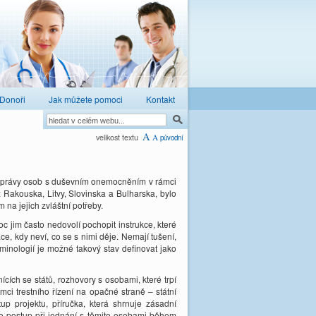
Donoři
Jak můžete pomoci
Kontakt
A
velikost textu
A
původní
 se právy osob s duševním onemocněním v rámci
 Rakouska, Litvy, Slovinska a Bulharska, bylo
na jejich zvláštní potřeby.
 jim často nedovolí pochopit instrukce, které
ce, kdy neví, co se s nimi děje. Nemají tušení,
rminologií je možné takový stav definovat jako
ích se států, rozhovory s osobami, které trpí
mci trestního řízení na opačné straně – státní
tup projektu, příručka, která shrnuje zásadní
ro postup při jednání s těmito osobami během