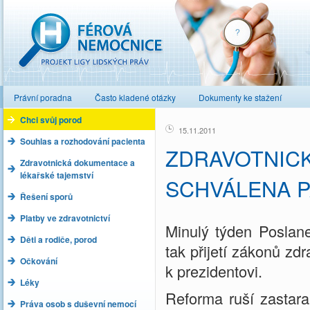
Férová nemocnice
Právní poradna
Často kladené otázky
Dokumenty ke stažení
Chci svůj porod
15.11.2011
Souhlas a rozhodování pacienta
ZDRAVOTNIC
Zdravotnická dokumentace a
lékařské tajemství
SCHVÁLENA 
Řešení sporů
Platby ve zdravotnictví
Minulý týden Poslan
Děti a rodiče, porod
tak přijetí zákonů zd
Očkování
k prezidentovi.
Léky
Reforma ruší zastaral
Práva osob s duševní nemocí