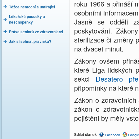
roku 1966 a přináší 
Těžce nemocní a umírající
osobními informacemi 
Lékařské posudky a
Jasně se oddělí zá
neschopenky
poskytování. Zákony
Práva seniorů ve zdravotnictví
sterilizace či změny 
Jak si sehnat právníka?
na dvacet minut.
Zákony ovšem přináš
které Liga lidských 
sekci
Desatero přek
připomínky na které 
Zákon o zdravotních 
zákon o zdravotnic
pojištění by měly vsto
Sdílet článek
Facebook
Google