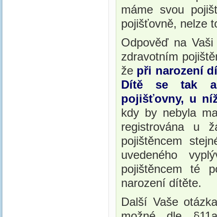
máme svou pojišť
pojišťovně, nelze 
Odpověď na Vaši 
zdravotním pojiště
že
při narození d
Dítě se tak au
pojišťovny, u ní
kdy by nebyla mat
registrována u ž
pojištěncem stejn
uvedeného vypl
pojištěncem té p
narození dítěte.
Další Vaše otázk
možné dle §11