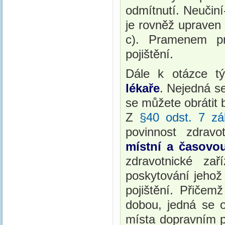
odmítnutí. Neučiní
je rovněž upraven
c). Pramenem pr
pojištění.
Dále k otázce t
lékaře
. Nejedná se
se můžete obrátit b
Z
§40 odst. 7 zá
povinnost zdravo
místní a časovo
zdravotnické za
poskytování jehož
pojištění. Přičem
dobou, jedná se o
místa dopravním p