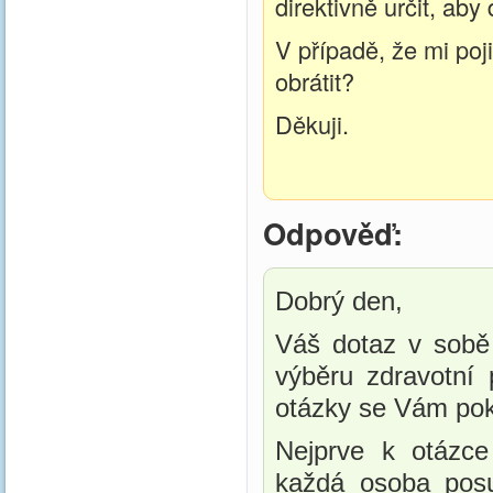
direktivně určit, aby 
V případě, že mi poj
obrátit?
Děkuji.
Odpověď:
Dobrý den,
Váš dotaz v sobě 
výběru zdravotní 
otázky se Vám po
Nejprve k otázc
každá osoba posu