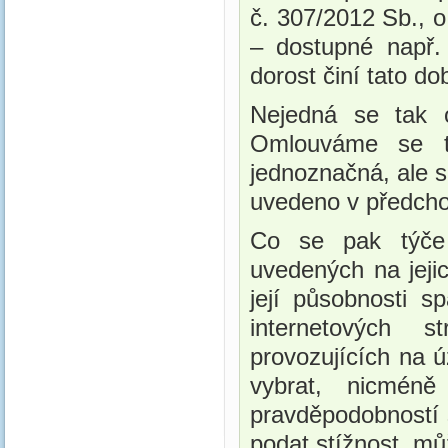
č. 307/2012 Sb., o
– dostupné např
dorost činí tato d
Nejedná se tak o
Omlouváme se te
jednoznačná, ale s
uvedeno v předcho
Co se pak tý
uvedených na jej
její působnosti s
internetových 
provozujících na 
vybrat, nicmén
pravděpodobností
podat stížnost, m