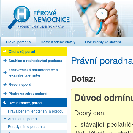
Férová nemocnice
Právní poradna
Často kladené otázky
Dokumenty ke stažení
Chci svůj porod
Právní poradna
Souhlas a rozhodování pacienta
Zdravotnická dokumentace a
lékařské tajemství
Dotaz:
Řešení sporů
Platby ve zdravotnictví
Důvod odmínut
Děti a rodiče, porod
Dobrý den,
Práva během těhotenství a porodu
Ambulantní porod
u stávající pediatr
Porody mimo porodnici
Jiní lékaři v okol