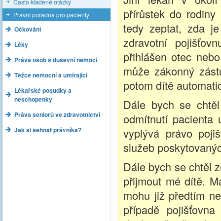
Často kladené otázky
přírůstek do rodiny
Právní poradna pro pacienty
tedy zeptat, zda je
Očkování
zdravotní pojišťov
Léky
přihlášen otec nebo
Práva osob s duševní nemocí
může zákonný zástu
Těžce nemocní a umírající
potom dítě automati
Lékařské posudky a
neschopenky
Dále bych se chtěl
Práva seniorů ve zdravotnictví
odmítnutí pacienta
Jak si sehnat právníka?
vyplývá právo poji
služeb poskytovanýc
Dále bych se chtěl z
přijmout mé dítě. M
mohu již předtím ne
případě pojišťovna