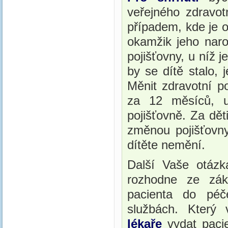
veřejného zdravot
případem, kde je ov
okamžik jeho naro
pojišťovny, u níž 
by se dítě stalo,
Měnit zdravotní p
za 12 měsíců, u
pojišťovně. Za dět
změnou pojišťovny
dítěte nemění.
Další Vaše otáz
rozhodne ze zák
pacienta do péč
službách. Který
lékaře
vydat paci