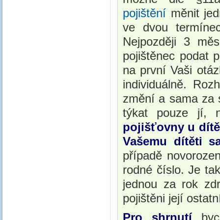
pojištění
měnit jed
ve dvou termínec
Nejpozději 3 mě
pojištěnec podat p
na první Vaši otá
individuálně. Roz
změní a sama za s
týkat pouze jí, n
pojišťovny u dítě
Vašemu dítěti s
případě novorozen
rodné číslo. Je t
jednou za rok zdr
pojištěni její ostat
Pro shrnutí
by