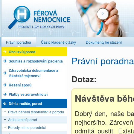
Férová nemocnice
Právní poradna
Často kladené otázky
Dokumenty ke stažení
Chci svůj porod
Právní poradna
Souhlas a rozhodování pacienta
Zdravotnická dokumentace a
lékařské tajemství
Dotaz:
Řešení sporů
Platby ve zdravotnictví
Návštěva běh
Děti a rodiče, porod
Dobrý den, naše ba
Práva během těhotenství a porodu
Ambulantní porod
nejhoršího. Zároveň
Porody mimo porodnici
odmítá pustit. Exi