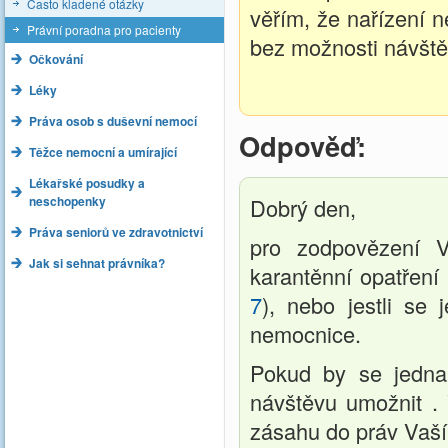
Často kladené otázky
věřím, že nařízení n
Právní poradna pro pacienty
bez možnosti návště
Očkování
Léky
Práva osob s duševní nemocí
Odpověď:
Těžce nemocní a umírající
Lékařské posudky a
neschopenky
Dobrý den,
Práva seniorů ve zdravotnictví
pro zodpovězení V
Jak si sehnat právníka?
karantěnní opatření
7
), nebo jestli s
nemocnice.
Pokud by se jedna
návštěvu umožnit .
zásahu do práv Vaší 