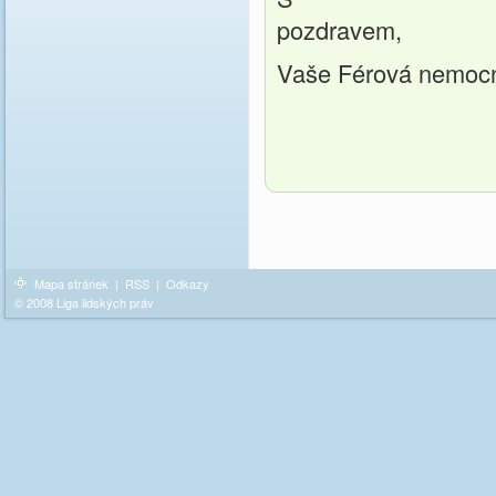
po
Vaše Férová nemoc
Mapa stránek
|
RSS
|
Odkazy
© 2008 Liga lidských práv