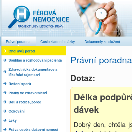
Férová nemocnice
Právní poradna
Často kladené otázky
Dokumenty ke stažení
Chci svůj porod
Právní poradna
Souhlas a rozhodování pacienta
Zdravotnická dokumentace a
lékařské tajemství
Dotaz:
Řešení sporů
Platby ve zdravotnictví
Délka podpůr
Děti a rodiče, porod
dávek
Očkování
Léky
Dobrý den, chtěla 
Práva osob s duševní nemocí