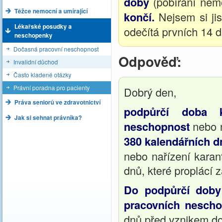
doby
(pobírání ne
Těžce nemocní a umírající
končí.
Nejsem si ji
Lékařské posudky a
odečítá prvních 14 d
neschopenky
Dočasná pracovní neschopnost
Odpověď:
Invalidní důchod
Často kladené otázky
Právní poradna pro pacienty
Dobrý den,
Práva seniorů ve zdravotnictví
podpůrčí doba k
Jak si sehnat právníka?
neschopnost
nebo 
380 kalendářních 
nebo nařízení karan
dnů, které proplácí 
Do podpůrčí doby 
pracovních nescho
dnů před vznikem do