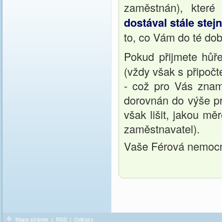
zaměstnán), které
dostával stále stej
to, co Vám do té dob
Pokud přijmete hůř
(vždy však s připoč
- což pro Vás znam
dorovnán do výše p
však lišit, jakou mě
zaměstnavatel).
Vaše Férová nemoc
Mapa stránek
|
RSS
|
Odkazy