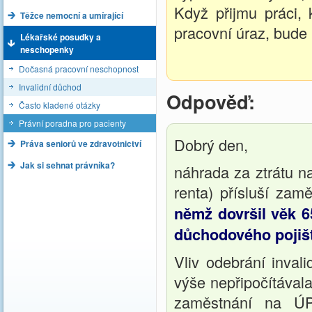
Když přijmu práci,
Těžce nemocní a umírající
pracovní úraz, bude
Lékařské posudky a
neschopenky
Dočasná pracovní neschopnost
Invalidní důchod
Odpověď:
Často kladené otázky
Právní poradna pro pacienty
Dobrý den,
Práva seniorů ve zdravotnictví
Jak si sehnat právníka?
náhrada za ztrátu n
renta) přísluší zam
němž dovršil věk 6
důchodového pojišt
Vliv odebrání inval
výše nepřipočítával
zaměstnání na ÚP