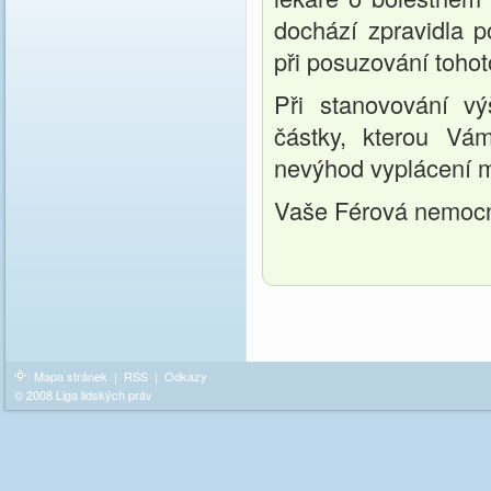
dochází zpravidla 
při posuzování tohot
Při stanovování v
částky, kterou Vám
nevýhod vyplácení m
Vaše Férová nemoc
Mapa stránek
|
RSS
|
Odkazy
© 2008 Liga lidských práv