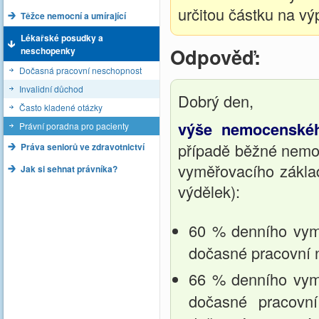
určitou částku na vý
Těžce nemocní a umírající
Lékařské posudky a
Odpověď:
neschopenky
Dočasná pracovní neschopnost
Invalidní důchod
Dobrý den,
Často kladené otázky
výše nemocenskéh
Právní poradna pro pacienty
případě běžné nemoc
Práva seniorů ve zdravotnictví
vyměřovacího základ
Jak si sehnat právníka?
výdělek):
60 % denního vymě
dočasné pracovní 
66 % denního vymě
dočasné pracovní