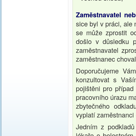
Zaměstnavatel ne
sice byl v práci, ale
se může zprostit o
došlo v důsledku 
zaměstnavatel zpros
zaměstnanec choval
Doporučujeme Vám 
konzultovat s Vaš
pojištěni pro přípa
pracovního úrazu ma
zbytečného odkladu
vyplatí zaměstnanci
Jedním z podkladů 
lékaře o bolestném 