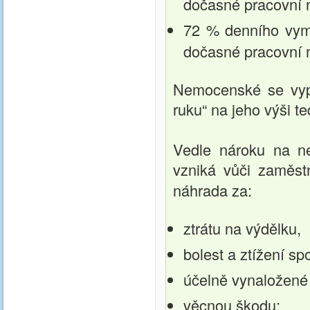
dočasné pracovní 
72 % denního vymě
dočasné pracovní 
Nemocenské se vypoč
ruku“ na jeho výši te
Vedle nároku na n
vzniká vůči zaměst
náhrada za:
ztrátu na výdělku,
bolest a ztížení s
účelně vynaložené
věcnou škodu;