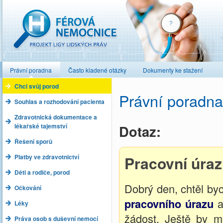
Férová nemocnice
Právní poradna
Často kladené otázky
Dokumenty ke stažení
Chci svůj porod
Právní poradna
Souhlas a rozhodování pacienta
Zdravotnická dokumentace a
lékařské tajemství
Dotaz:
Řešení sporů
Platby ve zdravotnictví
Pracovní úra
Děti a rodiče, porod
Dobrý den, chtěl by
Očkování
pracovního úrazu
a
Léky
žádost. Ještě by m
Práva osob s duševní nemocí