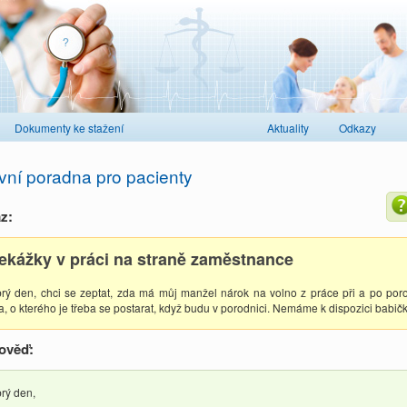
Dokumenty ke stažení
Aktuality
Odkazy
vní poradna pro pacienty
z:
ekážky v práci na straně zaměstnance
rý den, chci se zeptat, zda má můj manžel nárok na volno z práce při a po po
a, o kterého je třeba se postarat, když budu v porodnici. Nemáme k dispozici babič
ověď:
rý den,