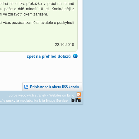
dná se o tzv. překážku v práci na straně
 péče o dítě mladší 10 let. Konkrétněji z
ní ve zdravotnickém zařízení.
sí včas požádat zaměstnavatele o poskytnutí
22.10.2010
zpět na přehled dotazů
Tvorba webových stránek - Webdesign Brno
afie poskytla mediabanka isifa Image Service