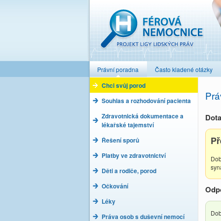
Férová nemocnice
Právní poradna
Často kladené otázky
Chci svůj porod
Prá
Souhlas a rozhodování pacienta
Zdravotnická dokumentace a
Dota
lékařské tajemství
Př
Řešení sporů
Platby ve zdravotnictví
Dob
syn
Děti a rodiče, porod
Očkování
Odp
Léky
Dob
Práva osob s duševní nemocí