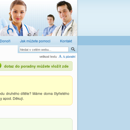
Donoři
Jak můžete pomoci
Kontakt
A
velikost textu
A
původní
dotaz do poradny můžete vložit zde
rodu druhého dítěte? Máme doma čtyřletého
ky apod. Děkuji.