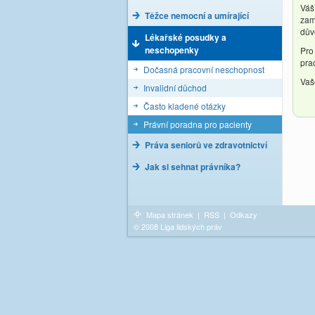
Váš
Těžce nemocní a umírající
zam
dův
Lékařské posudky a
neschopenky
Pro
pra
Dočasná pracovní neschopnost
Vaš
Invalidní důchod
Často kladené otázky
Právní poradna pro pacienty
Práva seniorů ve zdravotnictví
Jak si sehnat právníka?
Mapa stránek
|
RSS
|
Odkazy
© 2008 Liga lidských práv