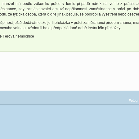
 manžel má podle zákoníku práce v tomto případě nárok na volno z práce. Je
ěstnance, kdy zaměstnavatel omluví nepřítomnost zaměstnance v práci po dobu
odu, že fyzická osoba, která o dítě jinak pečuje, se podrobila vyšetření nebo ošetře
 úplnost ještě dodáváme, že je-li překážka v práci zaměstnanci předem známa, mu
covního volna a uvědomit ho o předpokládané době trvání této překážky.
e Férová nemocnice
Fotogr