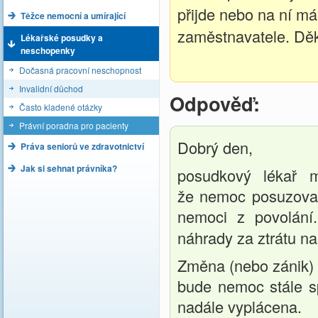
přijde nebo na ní má
Těžce nemocní a umírající
zaměstnavatele. Děk
Lékařské posudky a
neschopenky
Dočasná pracovní neschopnost
Invalidní důchod
Odpověď:
Často kladené otázky
Právní poradna pro pacienty
Dobrý den,
Práva seniorů ve zdravotnictví
Jak si sehnat právníka?
posudkový lékař 
že nemoc posuzovan
nemoci z povolán
náhrady za ztrátu n
Změna (nebo zánik) 
bude nemoc stále s
nadále vyplácena.