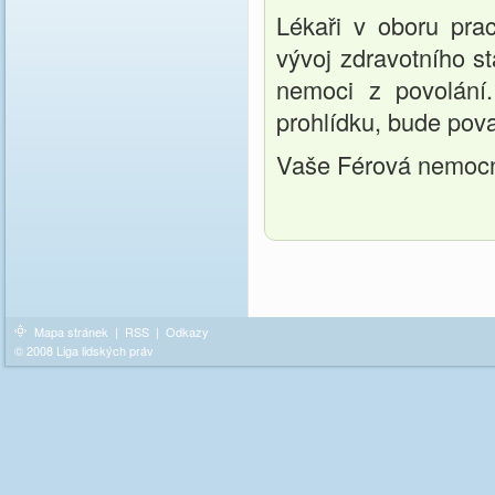
Lékaři v oboru prac
vývoj zdravotního s
nemoci z povolání
prohlídku, bude pova
Vaše Férová nemoc
Mapa stránek
|
RSS
|
Odkazy
© 2008 Liga lidských práv