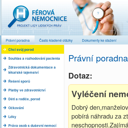
Férová nemocnice
Právní poradna
Často kladené otázky
Dokumenty ke stažení
Chci svůj porod
Právní poradna
Souhlas a rozhodování pacienta
Zdravotnická dokumentace a
lékařské tajemství
Dotaz:
Řešení sporů
Platby ve zdravotnictví
Vyléčení nemo
Děti a rodiče, porod
Dobrý den,manželov
Očkování
pobírá náhradu za z
Léky
neschopnosti.Zajímá
Práva osob s duševní nemocí