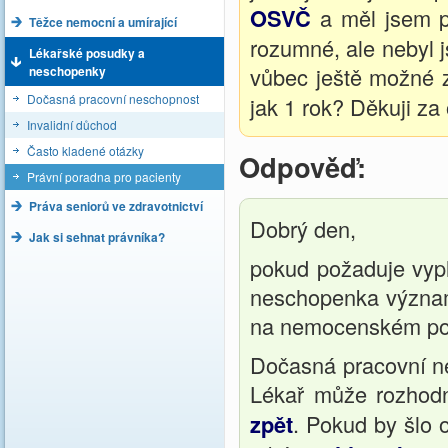
OSVČ
a měl jsem po
Těžce nemocní a umírající
rozumné, ale nebyl 
Lékařské posudky a
vůbec ještě možné 
neschopenky
Dočasná pracovní neschopnost
jak 1 rok? Děkuji za
Invalidní důchod
Často kladené otázky
Odpověď:
Právní poradna pro pacienty
Práva seniorů ve zdravotnictví
Dobrý den,
Jak si sehnat právníka?
pokud požaduje vyp
neschopenka význam 
na nemocenském pojiš
Dočasná pracovní nes
Lékař může rozhodno
zpět
. Pokud by šlo 