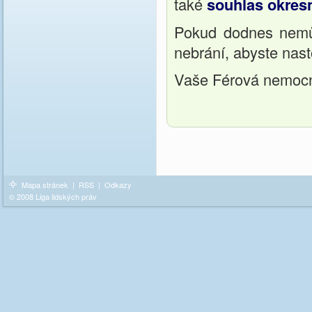
také
souhlas okresn
Pokud dodnes nemů
nebrání, abyste nas
Vaše Férová nemoc
Mapa stránek
|
RSS
|
Odkazy
© 2008 Liga lidských práv