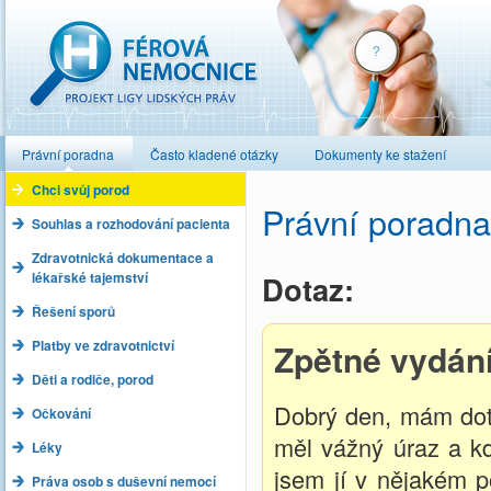
Férová nemocnice
Právní poradna
Často kladené otázky
Dokumenty ke stažení
Chci svůj porod
Právní poradna
Souhlas a rozhodování pacienta
Zdravotnická dokumentace a
lékařské tajemství
Dotaz:
Řešení sporů
Platby ve zdravotnictví
Zpětné vydán
Děti a rodiče, porod
Dobrý den, mám dot
Očkování
měl vážný úraz a k
Léky
jsem jí v nějakém p
Práva osob s duševní nemocí