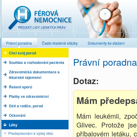
Férová nemocnice
Právní poradna
Často kladené otázky
Dokumenty ke stažení
Chci svůj porod
Právní poradna
Souhlas a rozhodování pacienta
Zdravotnická dokumentace a
lékařské tajemství
Dotaz:
Řešení sporů
Platby ve zdravotnictví
Mám předepsa
Děti a rodiče, porod
Mám leukémii, zpoč
Očkování
Glivec. Protože js
Léky
příbalovém letáku, c
Předepisování a výdej léků