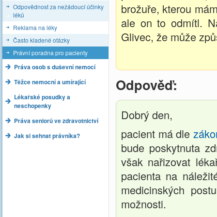
brožuře, kterou mám 
Odpovědnost za nežádoucí účinky
léků
ale on to odmítl. N
Reklama na léky
Glivec, že může způ
Často kladené otázky
Právní poradna pro pacienty
Práva osob s duševní nemocí
Odpověď:
Těžce nemocní a umírající
Lékařské posudky a
neschopenky
Dobrý den,
Práva seniorů ve zdravotnictví
pacient má dle
záko
Jak si sehnat právníka?
bude poskytnuta zd
však nařizovat léka
pacienta na náležit
medicinských post
možnosti.