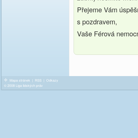
Přejeme Vám úspěšn
s pozdravem,
Vaše Férová nemoc
Mapa stránek
|
RSS
|
Odkazy
© 2008 Liga lidských práv