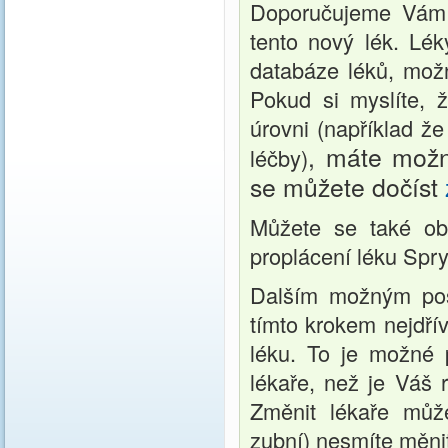
Doporučujeme Vám 
tento nový lék. Lé
databáze léků, mož
Pokud si myslíte, 
úrovni (například ž
, máte možn
léčby)
se můžete dočíst
Můžete se také obr
proplácení léku Spry
Dalším možným pos
tímto krokem nejdří
léku. To je možné 
lékaře, než je Váš r
Změnit lékaře můžet
zubní) nesmíte měnit