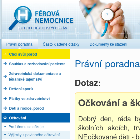
Férová nemocnice
Právní poradna
Často kladené otázky
Dokumenty ke stažení
Chci svůj porod
Právní poradna
Souhlas a rozhodování pacienta
Zdravotnická dokumentace a
lékařské tajemství
Dotaz:
Řešení sporů
Platby ve zdravotnictví
Očkování a šk
Děti a rodiče, porod
Dobrý den, ráda by
Očkování
školních akcích, t
Proti čemu se očkuje
NEočkované děti - b
Výjimky z povinného očkování