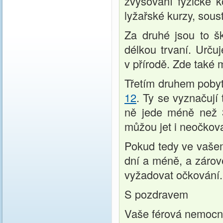
zvyšování fyzické k
lyžařské kurzy, sous
Za druhé jsou to šk
délkou trvaní. Urču
v přírodě. Zde také 
Třetím druhem pobyt
12
. Ty se vyznačují
ně jede méně než 3
můžou jet i neočkova
Pokud tedy ve vašem
dní a méně, a zárov
vyžadovat očkování.
S pozdravem
Vaše férová nemocn