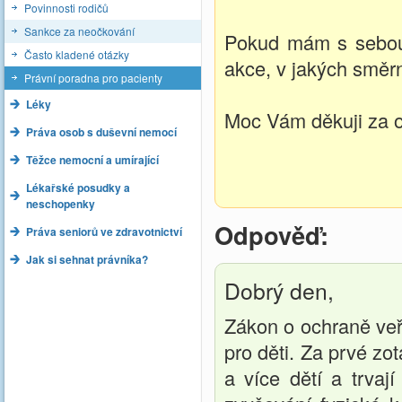
Povinnosti rodičů
Sankce za neočkování
Pokud mám s sebou 
Často kladené otázky
akce, v jakých směrn
Právní poradna pro pacienty
Léky
Moc Vám děkuji za 
Práva osob s duševní nemocí
Těžce nemocní a umírající
Lékařské posudky a
neschopenky
Odpověď:
Práva seniorů ve zdravotnictví
Jak si sehnat právníka?
Dobrý den,
Zákon o ochraně veř
pro děti. Za prvé z
a více dětí a trvaj