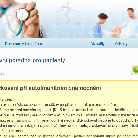
Dokumenty ke stažení
Aktuality
Odkazy
vní poradna pro pacienty
z:
kování při autoimunitním onemocnění
rý den,
a bych na Vás dotaz ohledně očkování při autoimunitním onemocnění.
ím se se systémovým lupusem již 15 let a v prosinci se mi narodila holčička, kter
i-Ro a La, zhoršený krevní obraz a AV blok srdíčka. Rovněž se narodila o měsíc dří
možné při autoimunitním onemocnění nechat dítě očkovat nebo je to důvod pro tr
čtení mnoha článků, které jsou uváděny na internetu, z očkování dcery obavy. Ne
ažnou chorobou.
e se chci zeptat, zda je možné očkování, pokud neonatální lupus po šesti mě