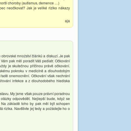
horší choroby (autismus, demence …)
bec neočkovat? Jak je veliké riziko nákazy
aja
 obrovské množství článků a diskuzí. Je pak
 Vám pak měl poradit Váš pediatr. Očkování
vždy je skutečnou příčinou právě očkování.
rovskému pokroku v medicíně a dlouhodobým
i řadě onemocnění. Očkování však nechrání
iřování infekce a z dlouhodobého hlediska
m stavu. My jsme však pouze právní poradnou
tázky odpovědět. Nejlepší bude, když se
av. Na základě toho by pak měl být schopen
 rizika. Navštivte jej tedy a požádejte ho o