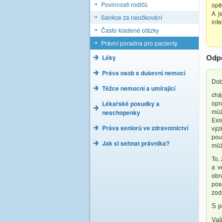
Povinnosti rodičů
opě
A j
Sankce za neočkování
inf
Často kladené otázky
Právní poradna pro pacienty
Odp
Léky
Práva osob s duševní nemocí
Dob
Těžce nemocní a umírající
chá
opr
Lékařské posudky a
můž
neschopenky
Exi
Práva seniorů ve zdravotnictví
výz
pou
Jak si sehnat právníka?
můž
To,
a v
obr
pos
zod
S p
Vaš