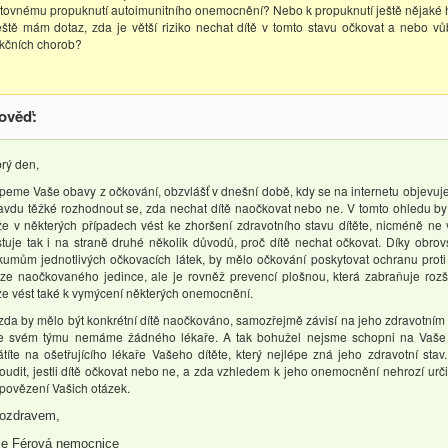
tovnému propuknutí autoimunitního onemocnění? Nebo k propuknutí ještě nějaké 
eště mám dotaz, zda je větší riziko nechat dítě v tomto stavu očkovat a nebo vů
ekčních chorob?
ověď:
rý den,
peme Vaše obavy z očkování, obzvlášť v dnešní době, kdy se na internetu objevuje
avdu těžké rozhodnout se, zda nechat dítě naočkovat nebo ne. V tomto ohledu by
e v některých případech vést ke zhoršení zdravotního stavu dítěte, nicméně ne 
stuje tak i na straně druhé několik důvodů, proč dítě nechat očkovat. Díky ob
kumům jednotlivých očkovacích látek, by mělo očkování poskytovat ochranu prot
ze naočkovaného jedince, ale je rovněž prevencí plošnou, která zabraňuje rozš
e vést také k vymýcení některých onemocnění.
 zda by mělo být konkrétní dítě naočkováno, samozřejmě závisí na jeho zdravotní
e svém týmu nemáme žádného lékaře. A tak bohužel nejsme schopni na Vaše o
átíte na ošetřujícího lékaře Vašeho dítěte, který nejlépe zná jeho zdravotní st
oudit, jestli dítě očkovat nebo ne, a zda vzhledem k jeho onemocnění nehrozí určitá
povězení Vašich otázek.
ozdravem,
e Férová nemocnice