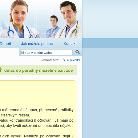
Donoři
Jak můžete pomoci
Kontakt
A
velikost textu
A
původní
dotaz do poradny můžete vložit zde
á má neonatální lupus, přenesené protilátky
v císařským řezem.
valou kontraindikaci k očkování. Já mám po
chci, aby kvůli očkování onemocněla nějakou
sících vymizí. Nemůže po očkování dojít k