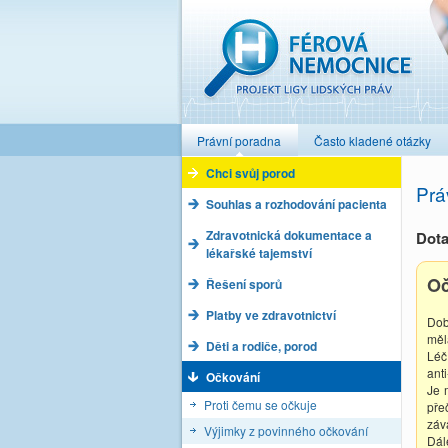
Férová nemocnice
Právní poradna
Často kladené otázky
Chci svůj porod
Prá
Souhlas a rozhodování pacienta
Zdravotnická dokumentace a
Dota
lékařské tajemství
Oč
Řešení sporů
Platby ve zdravotnictví
Dob
měl
Děti a rodiče, porod
Léč
ant
Očkování
Je 
Proti čemu se očkuje
pře
záv
Výjimky z povinného očkování
Dál