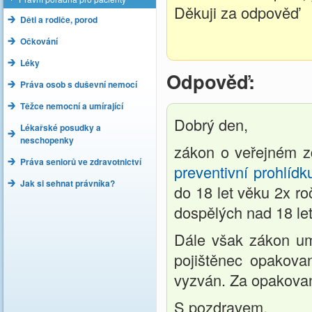
Děkuji za odpověď
Děti a rodiče, porod
Očkování
Léky
Odpověď:
Práva osob s duševní nemocí
Těžce nemocní a umírající
Dobrý den,
Lékařské posudky a
neschopenky
zákon o veřejném zd
Práva seniorů ve zdravotnictví
preventivní prohlídk
Jak si sehnat právníka?
do 18 let věku 2x r
dospělých nad 18 le
Dále však zákon um
pojištěnec opakovan
vyzván. Za opakova
S pozdravem,