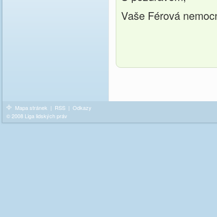
Vaše Férová nemoc
Mapa stránek
|
RSS
|
Odkazy
© 2008 Liga lidských práv