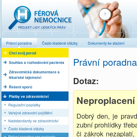
Férová nemocnice
Právní poradna
Často kladené otázky
Dokumenty ke stažení
Chci svůj porod
Právní poradna
Souhlas a rozhodování pacienta
Zdravotnická dokumentace a
lékařské tajemství
Dotaz:
Řešení sporů
Platby ve zdravotnictví
Neproplacení 
Regulační poplatky
Veřejné zdravotní pojištění
Dobrý den, je pravd
Nadstandardy ve zdravotnictví
zubní prohlídky třeb
Často kladené otázky
či zákrok nezaplatí,
Právní poradna pro pacienty