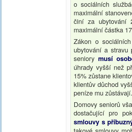
o sociálních služb
maximální stanoven
činí za ubytování
maximální částka 17
Zákon o sociálníc
ubytování a stravu
seniory
musí osobě
úhrady vyšší než př
15% zůstane kliento
klientův důchod vyšš
peníze mu zůstávají
Domovy seniorů však 
dostačující pro po
smlouvy s příbuz
takové smlouvy moh