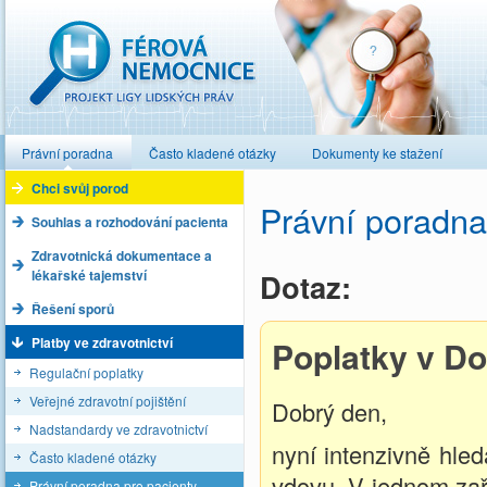
Férová nemocnice
Právní poradna
Často kladené otázky
Dokumenty ke stažení
Chci svůj porod
Právní poradna
Souhlas a rozhodování pacienta
Zdravotnická dokumentace a
lékařské tajemství
Dotaz:
Řešení sporů
Platby ve zdravotnictví
Poplatky v D
Regulační poplatky
Veřejné zdravotní pojištění
Dobrý den,
Nadstandardy ve zdravotnictví
nyní intenzivně hle
Často kladené otázky
vdovu. V jednom zaří
Právní poradna pro pacienty