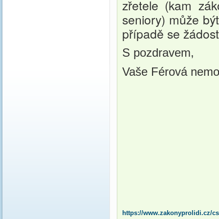
zřetele (kam zá
seniory) může být
případě se žádos
S pozdravem,
Vaše Férová nemo
https://www.zakonyprolidi.cz/c