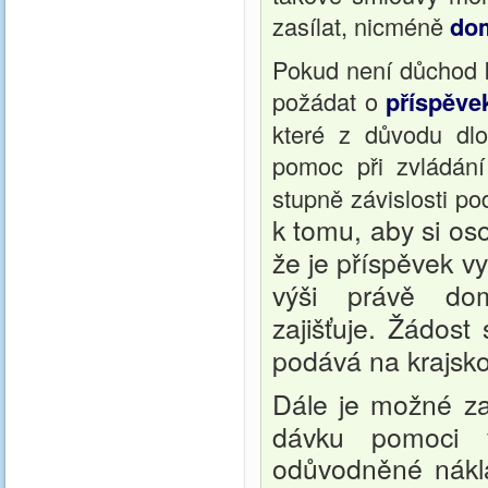
zasílat, nicméně
dom
Pokud není důchod k
požádat o
příspěve
které z důvodu dlo
pomoc při zvládání
stupně závislosti po
k tomu, aby si os
že je příspěvek vy
výši právě do
zajišťuje.
Žádost 
podává na krajsk
Dále je možné z
dávku pomoci 
odůvodněné nákla