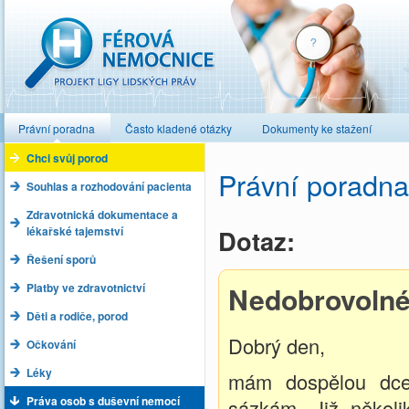
Férová nemocnice
Právní poradna
Často kladené otázky
Dokumenty ke stažení
Chci svůj porod
Právní poradna
Souhlas a rozhodování pacienta
Zdravotnická dokumentace a
lékařské tajemství
Dotaz:
Řešení sporů
Platby ve zdravotnictví
Nedobrovolné
Děti a rodiče, porod
Dobrý den,
Očkování
Léky
mám dospělou dcer
Práva osob s duševní nemocí
sázkám. Již několik