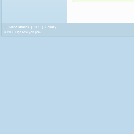
Mapa stránek
|
RSS
|
Odkazy
© 2008 Liga lidských práv