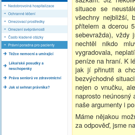
Nedobrovolná hospitalizace
situace se neustál
Ochranné léčení
všechny nejbližší, b
Omezovací prostředky
přítelem a dcerou 5 
Omezení svéprávnosti
sebevražda), vždy j
Často kladené otázky
nechtěl nikdo mlu
Právní poradna pro pacienty
vygradovala, neplat
Těžce nemocní a umírající
peníze na hraní. K 
Lékařské posudky a
jak jí přinutit a 
neschopenky
bezvýchodné situaci
Práva seniorů ve zdravotnictví
nejen o vnučku, ale
Jak si sehnat právníka?
naprosto neúnosný a
naše argumenty i po
Máme nějakou možnos
za odpověď, jsme nap