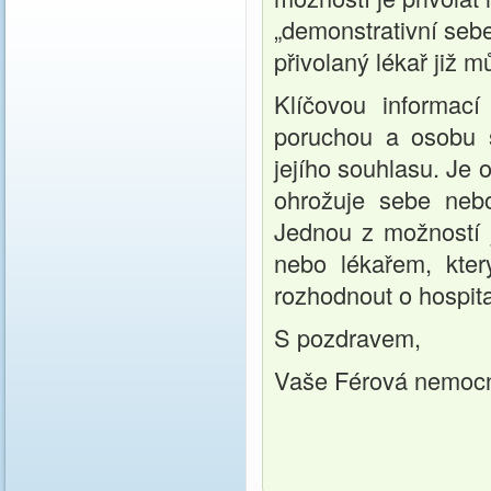
„demonstrativní seb
přivolaný lékař již m
Klíčovou informací
poruchou a osobu s
jejího souhlasu. Je
ohrožuje sebe nebo
Jednou z možností j
nebo lékařem, kter
rozhodnout o hospita
S pozdravem,
Vaše Férová nemoc