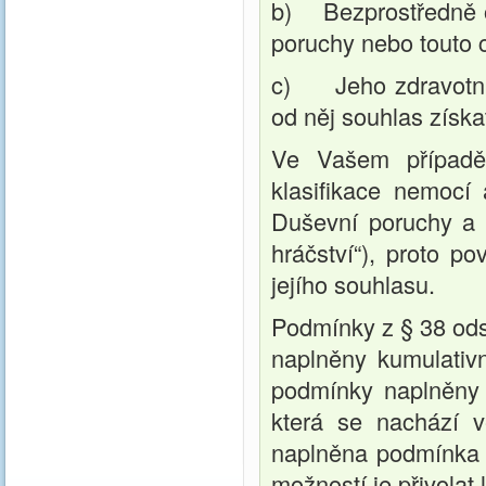
b) Bezprostředně o
poruchy nebo touto 
c) Jeho zdravotní 
od něj souhlas získa
Ve Vašem případě
klasifikace nemocí 
Duševní poruchy a 
hráčství“), proto p
jejího souhlasu.
Podmínky z § 38 ods
naplněny kumulativ
podmínky naplněny j
která se nachází 
naplněna podmínka „
možností je přivolat