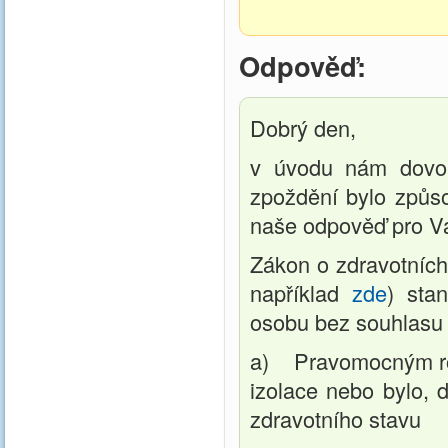
Odpověď:
Dobrý den,
v úvodu nám dovol
zpoždění bylo způso
naše odpověď pro Vá
Zákon o zdravotních
například
zde
) sta
osobu bez souhlasu –
a) Pravomocným roz
izolace nebo bylo, d
zdravotního stavu