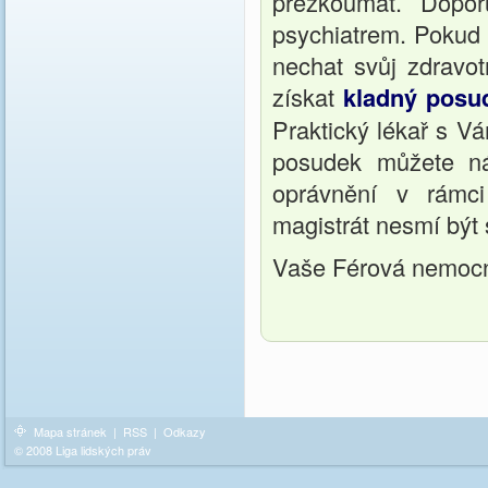
přezkoumat. Dopor
psychiatrem. Pokud 
nechat svůj zdravot
získat
kladný posu
Praktický lékař s V
posudek můžete ná
oprávnění v rámci
magistrát nesmí být s
Vaše Férová nemoc
Mapa stránek
|
RSS
|
Odkazy
© 2008 Liga lidských práv