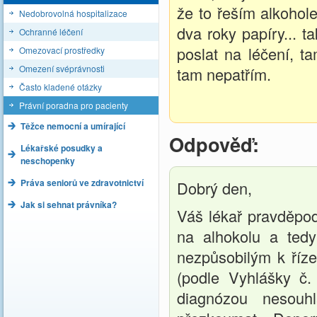
že to řeším alkohol
Nedobrovolná hospitalizace
dva roky papíry... t
Ochranné léčení
poslat na léčení, t
Omezovací prostředky
Omezení svéprávnosti
tam nepatřím.
Často kladené otázky
Právní poradna pro pacienty
Těžce nemocní a umírající
Odpověď:
Lékařské posudky a
neschopenky
Práva seniorů ve zdravotnictví
Dobrý den,
Jak si sehnat právníka?
Váš lékař pravděpod
na alhokolu a tedy
nezpůsobilým k říze
(podle Vyhlášky č. 
diagnózou nesouhl