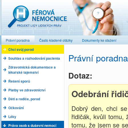
Férová nemocnice
Právní poradna
Často kladené otázky
Dokumenty ke stažení
Chci svůj porod
Právní poradna
Souhlas a rozhodování pacienta
Zdravotnická dokumentace a
lékařské tajemství
Dotaz:
Řešení sporů
Platby ve zdravotnictví
Odebrání řidi
Děti a rodiče, porod
Dobrý den, chci se 
Očkování
řidičák, kvůli tomu,
Léky
tomu, že jsem se se
Práva osob s duševní nemocí