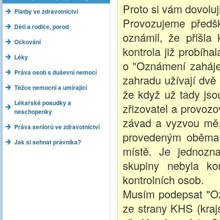
Proto si vám dovoluj
Platby ve zdravotnictví
Provozujeme předšk
Děti a rodiče, porod
oznámil, že přišla
Očkování
kontrola již probíh
Léky
o "Oznámení zahájen
Práva osob s duševní nemocí
zahradu užívají dvě 
Těžce nemocní a umírající
že když už tady jsou
Lékařské posudky a
zřizovatel a provozo
neschopenky
závad a vyzvou mě, 
Práva seniorů ve zdravotnictví
provedeným oběma k
Jak si sehnat právníka?
místě. Je jednozn
skupiny nebyla ko
kontrolních osob.
Musím podepsat "Ozn
ze strany KHS (kraj