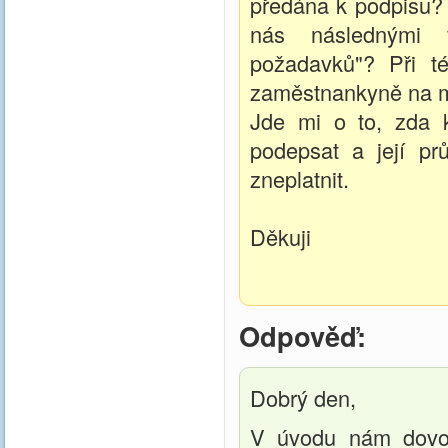
předána k podpisu? 
nás následnými f
požadavků"? Při t
zaměstnankyně na mís
Jde mi o to, zda 
podepsat a její pr
zneplatnit.
Děkuji
Odpověď:
Dobrý den,
V úvodu nám dovol