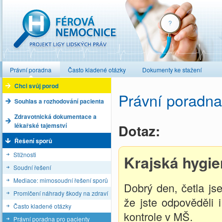
Férová nemocnice
Právní poradna
Často kladené otázky
Dokumenty ke stažení
Chci svůj porod
Právní poradna
Souhlas a rozhodování pacienta
Zdravotnická dokumentace a
lékařské tajemství
Dotaz:
Řešení sporů
Stížnosti
Krajská hygie
Soudní řešení
Mediace: mimosoudní řešení sporů
Dobrý den, četla js
Promlčení náhrady škody na zdraví
že jste odpověděli 
Často kladené otázky
kontrole v MŠ.
Právní poradna pro pacienty