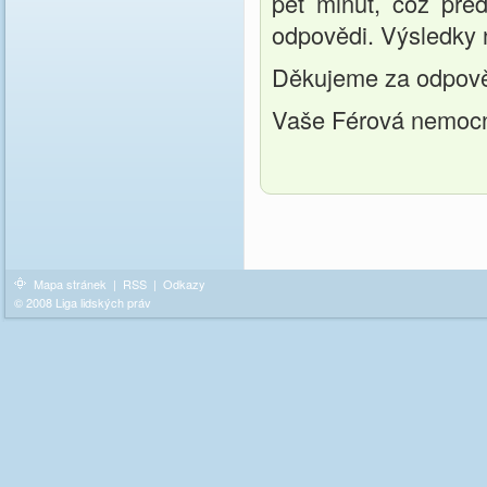
pět minut, což pře
odpovědi. Výsledky 
Děkujeme za odpov
Vaše Férová nemoc
Mapa stránek
|
RSS
|
Odkazy
© 2008 Liga lidských práv