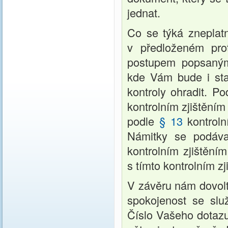
jednat.
Co se týká zneplatn
v předloženém prot
postupem popsaným
kde Vám bude i sta
kontroly ohradit. P
kontrolním zjištění
podle
§ 13
kontroln
Námitky se podáva
kontrolním zjištění
s tímto kontrolním z
V závěru nám dovolte
spokojenost se sl
Číslo Vašeho dotazu