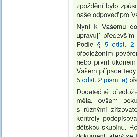
zpoždění bylo způso
naše odpověď pro Vá
Nyní k Vašemu dota
upravují předevší
Podle
§ 5 odst. 2
předložením pověře
nebo první úkonem p
Vašem případě tedy 
5 odst. 2 písm. a)
př
Dodatečně předlož
měla, ovšem poku
s různými zřizovat
kontroly podepisov
dětskou skupinu. R
dokument, který se t