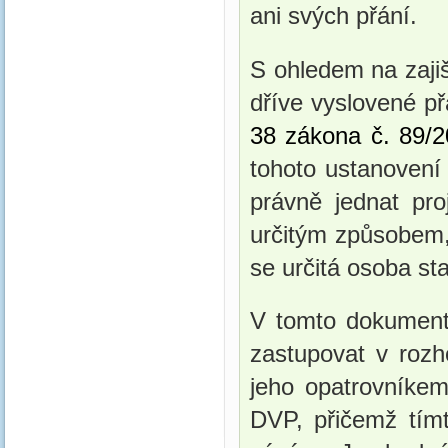
ani svých přání.
S ohledem na zajiš
dříve vyslovené p
38 zákona č. 89/
tohoto ustanovení 
právně jednat proj
určitým způsobem,
se určitá osoba st
V tomto dokumentu
zastupovat v rozh
jeho opatrovníke
DVP, přičemž tímt