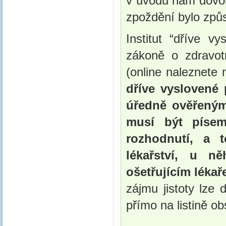
v úvodu nám dovolt
zpoždění bylo způs
Institut “dříve v
zákoně o zdravot
(online naleznete 
dříve vyslovené
úředně ověřeným
musí být písem
rozhodnutí, a 
lékařství, u ně
ošetřujícím léka
zájmu jistoty lze d
přímo na listině o