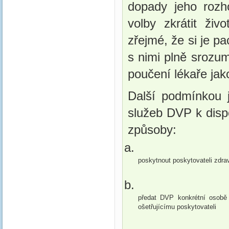
dopady jeho rozh
volby zkrátit ži
zřejmé, že si je p
s nimi plně srozu
poučení lékaře jak
Další podmínkou j
služeb DVP k dispoz
způsoby: 
poskytnout poskytovateli zdra
předat DVP konkrétní osobě 
ošetřujícímu poskytovateli