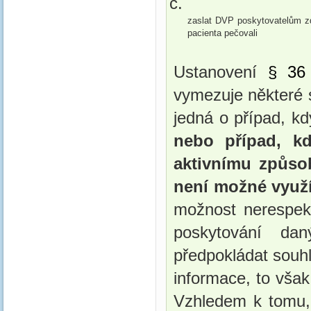
zaslat DVP poskytovatelům zdr
pacienta pečovali
Ustanovení 
§ 36
vymezuje některé 
jedná o případ, kd
nebo případ, k
aktivnímu způsobe
není možné využí
možnost nerespekt
poskytování dan
předpokládat souhl
informace, to však
Vzhledem k tomu, 