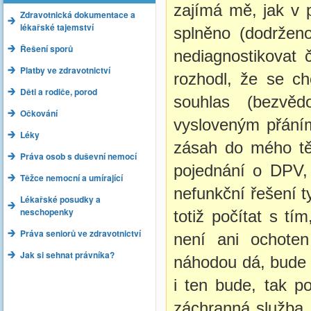
zajímá mě, jak v p
Zdravotnická dokumentace a
lékařské tajemství
splněno (dodrženo
Řešení sporů
nediagnostikovat č
Platby ve zdravotnictví
rozhodl, že se ch
Děti a rodiče, porod
souhlas (bezvěd
Očkování
vysloveným přáním
Léky
zásah do mého těl
Práva osob s duševní nemocí
pojednání o DPV, 
Těžce nemocní a umírající
nefunkční řešení t
Lékařské posudky a
neschopenky
totiž počítat s t
Práva seniorů ve zdravotnictví
není ani ochote
Jak si sehnat právníka?
náhodou dá, bude c
i ten bude, tak po
záchranná služba