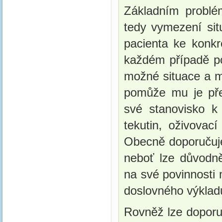
Základním problé
tedy vymezení situ
pacienta ke konkr
každém případě pot
možné situace a m
pomůže mu je přes
své stanovisko k
tekutin, oživovac
Obecně doporučuje
neboť lze důvodně
na své povinnosti 
doslovného výklad
Rovněž lze doporu