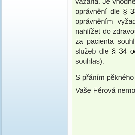
vázána. Je vhodné
oprávnění dle 
§ 3
oprávněním vyžad
nahlížet do zdrav
za pacienta souhl
služeb dle 
§ 34 o
souhlas).
S přáním pěkného
Vaše Férová nemo