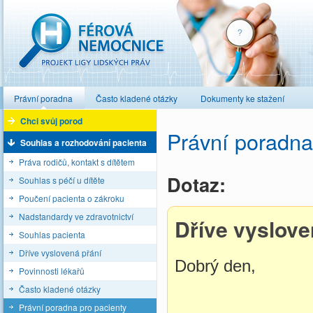
Férová nemocnice
Právní poradna
Často kladené otázky
Dokumenty ke stažení
Chci svůj porod
Právní poradna
Souhlas a rozhodování pacienta
Práva rodičů, kontakt s dítětem
Dotaz:
Souhlas s péčí u dítěte
Poučení pacienta o zákroku
Nadstandardy ve zdravotnictví
Dříve vyslove
Souhlas pacienta
Dříve vyslovená přání
Dobrý den, 
Povinnosti lékařů
Často kladené otázky
Právní poradna pro pacienty