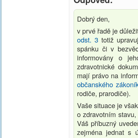
Dobrý den,
v prvé řadě je důlež
odst. 3
totiž upravu
spánku či v bezvě
informovány o jeh
zdravotnické dokum
mají právo na infor
občanského zákoní
rodiče, prarodiče).
Vaše situace je však
o zdravotním stavu, 
Váš příbuzný uvede
zejména jednat s úř