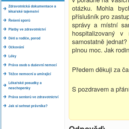
Zdravotnická dokumentace a
otázku. Mohla byc
lékařské tajemství
příslušník pro zast
Řešení sporů
správy a místní sa
Platby ve zdravotnictví
hospitalizovaný v
Děti a rodiče, porod
samostatně jednat?
Očkování
plnou moc. Jak rodin
Léky
Práva osob s duševní nemocí
Předem děkuji za ča
Těžce nemocní a umírající
Lékařské posudky a
S pozdravem a přán
neschopenky
Práva seniorů ve zdravotnictví
Jak si sehnat právníka?
Odpověď: