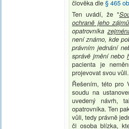
člověka dle
§ 465 o
Ten uvádí, že "
Sou
ochraně jeho zájm
opatrovníka
zejmén
není známo, kde po
právním jednání n
správě jmění nebo
pacienta je neměn
projevovat svou vůli.
Řešením, této pro V
soudu na ustanove
uvedený návrh, t
opatrovníka. Ten pa
vůli, tedy právně j
či osoba blízka, k