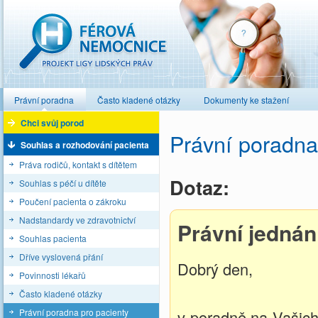
Férová nemocnice
Právní poradna
Často kladené otázky
Dokumenty ke stažení
Chci svůj porod
Právní poradna
Souhlas a rozhodování pacienta
Práva rodičů, kontakt s dítětem
Dotaz:
Souhlas s péčí u dítěte
Poučení pacienta o zákroku
Nadstandardy ve zdravotnictví
Právní jedná
Souhlas pacienta
Dříve vyslovená přání
Dobrý den,
Povinnosti lékařů
Často kladené otázky
Právní poradna pro pacienty
v poradně na Vašic