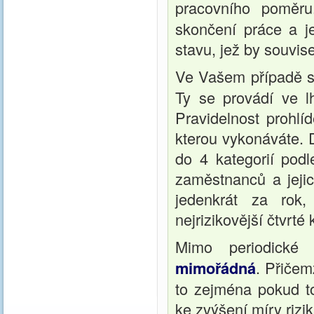
pracovního poměru
skončení práce a j
stavu, jež by souvis
Ve Vašem případě s
Ty se provádí ve l
Pravidelnost prohlí
kterou vykonáváte.
do 4 kategorií podl
zaměstnanců a jejich
jedenkrát za rok
nejrizikovější čtvrté
Mimo periodické
mimořádná
. Přiče
to zejména pokud to
ke zvýšení míry riz