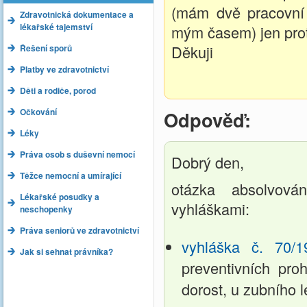
(mám dvě pracovní č
Zdravotnická dokumentace a
lékařské tajemství
mým časem) jen prot
Děkuji
Řešení sporů
Platby ve zdravotnictví
Děti a rodiče, porod
Očkování
Odpověď:
Léky
Práva osob s duševní nemocí
Dobrý den,
Těžce nemocní a umírající
otázka absolvován
Lékařské posudky a
vyhláškami:
neschopenky
Práva seniorů ve zdravotnictví
vyhláška č. 70/1
Jak si sehnat právníka?
preventivních pro
dorost, u zubního 