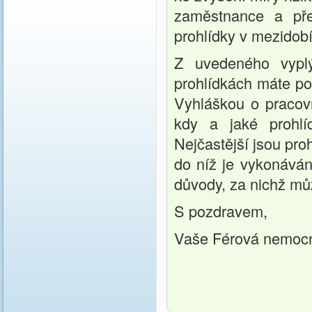
zaměstnance a pře
prohlídky v mezidobí
Z uvedeného vyplý
prohlídkách máte po
Vyhláškou o pracov
kdy a jaké prohlí
Nejčastější jsou proh
do níž je vykonáván
důvody, za nichž mů
S pozdravem,
Vaše Férová nemoc