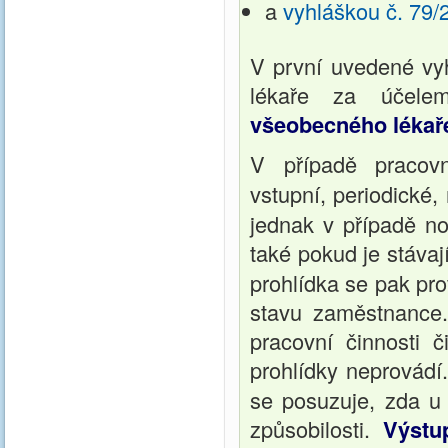
a
vyhláškou č. 79/
V první uvedené vy
lékaře za účelem
všeobecného lékaře
V případě pracov
vstupní, periodické
jednak v případě n
také pokud je stáva
prohlídka se pak pr
stavu zaměstnance
pracovní činnosti č
prohlídky neprovádí
se posuzuje, zda u
způsobilosti.
Výst