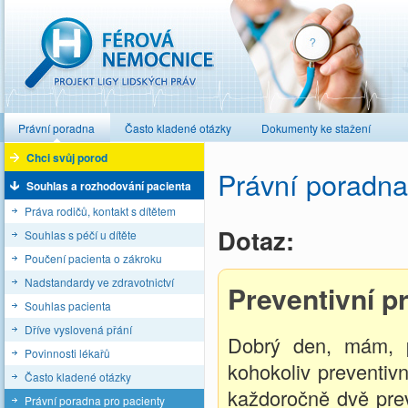
Férová nemocnice
Právní poradna
Často kladené otázky
Dokumenty ke stažení
Chci svůj porod
Právní poradna
Souhlas a rozhodování pacienta
Práva rodičů, kontakt s dítětem
Dotaz:
Souhlas s péčí u dítěte
Poučení pacienta o zákroku
Nadstandardy ve zdravotnictví
Preventivní p
Souhlas pacienta
Dříve vyslovená přání
Dobrý den, mám, p
Povinnosti lékařů
kohokoliv preventivn
Často kladené otázky
každoročně dvě pre
Právní poradna pro pacienty