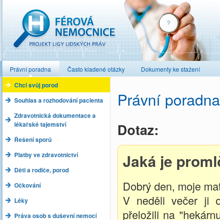
Férová nemocnice
Právní poradna
Často kladené otázky
Dokumenty ke stažení
Chci svůj porod
Právní poradna
Souhlas a rozhodování pacienta
Zdravotnická dokumentace a
lékařské tajemství
Dotaz:
Řešení sporů
Platby ve zdravotnictví
Jaká je proml
Děti a rodiče, porod
Dobrý den, moje matk
Očkování
V neděli večer ji 
Léky
přeložili na "hekárn
Práva osob s duševní nemocí