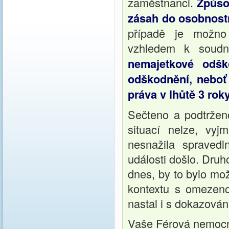
zaměstnanci.
Způsob
zásah do osobnostn
případě je možno 
vzhledem k soud
nemajetkové odšk
odškodnění, neboť
práva v lhůtě 3 roky
Sečteno a podtrženo
situací nelze, vy
nesnažila spravedl
události došlo. Druho
dnes, by to bylo mo
kontextu s omezeno
nastal i s dokazován
Vaše Férová nemoc