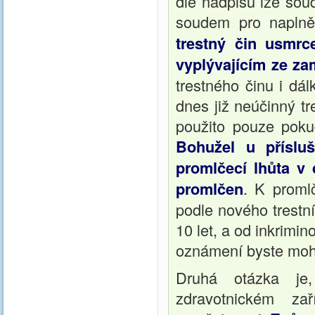
dle nadpisu lze soud
soudem pro naplně
trestný čin usmrc
vyplývajícím ze za
trestného činu i dá
dnes již neúčinný t
použito pouze pokud
Bohužel u příslu
promlčecí lhůta v d
promlčen
. K proml
podle nového trestn
10 let, a od inkrimin
oznámení byste mohla
Druhá otázka je
zdravotnickém z