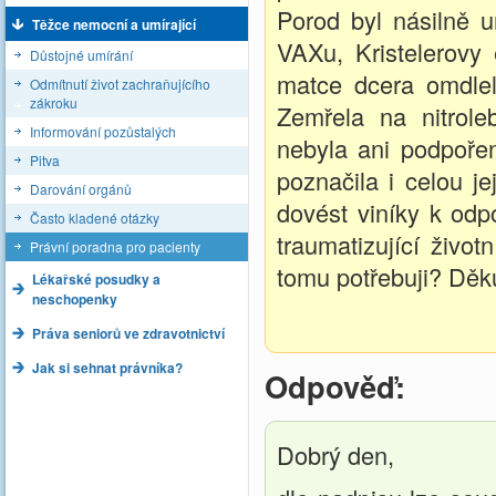
Porod byl násilně u
Těžce nemocní a umírající
VAXu, Kristelerovy 
Důstojné umírání
matce dcera omdlela
Odmítnutí život zachraňujícího
zákroku
Zemřela na nitrol
Informování pozůstalých
nebyla ani podpořena
Pitva
poznačila i celou je
Darování orgánů
dovést viníky k odp
Často kladené otázky
traumatizující život
Právní poradna pro pacienty
tomu potřebuji? Děku
Lékařské posudky a
neschopenky
Práva seniorů ve zdravotnictví
Jak si sehnat právníka?
Odpověď:
Dobrý den,