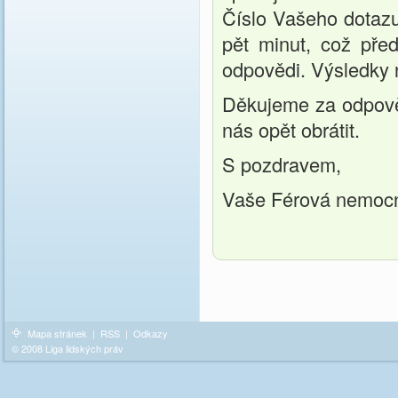
Číslo Vašeho dotazu
pět minut, což pře
odpovědi. Výsledky 
Děkujeme za odpověď
nás opět obrátit.
S pozdravem,
Vaše Férová nemoc
Mapa stránek
|
RSS
|
Odkazy
© 2008 Liga lidských práv