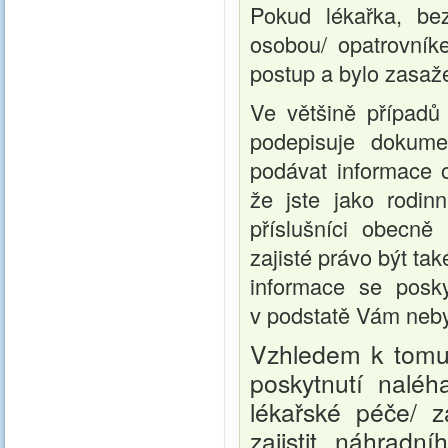
Pokud lékařka, be
osobou/ opatrovník
postup a bylo zasaže
Ve většině případů 
podepisuje dokum
podávat informace 
že jste jako rodinn
příslušníci obecně
zajisté právo být ta
informace se poskyt
v podstatě Vám neb
Vzhledem k tomu
poskytnutí naléh
lékařské péče/ 
zajistit náhradn