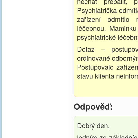
nechat přebalit, p
Psychiatrička odmít
zařízení odmítlo 
léčebnou. Maminku
psychiatrické léčebn
Dotaz – postupova
ordinované odborný
Postupovalo zaříze
stavu klienta neinfo
Odpověď:
Dobrý den,
jedním ze základníc