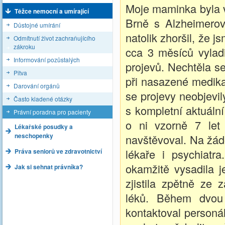
Moje maminka byla v
Těžce nemocní a umírající
Brně s Alzheimerov
Důstojné umírání
natolik zhoršil, že 
Odmítnutí život zachraňujícího
zákroku
cca 3 měsíců vyladi
Informování pozůstalých
projevů. Nechtěla se
Pitva
při nasazené medika
Darování orgánů
se projevy neobjevil
Často kladené otázky
s kompletní aktuáln
Právní poradna pro pacienty
o ni vzorně 7 let 
Lékařské posudky a
neschopenky
navštěvoval. Na žád
lékaře i psychiatra
Práva seniorů ve zdravotnictví
okamžitě vysadila j
Jak si sehnat právníka?
zjistila zpětně ze
léků. Během dvou 
kontaktoval personá