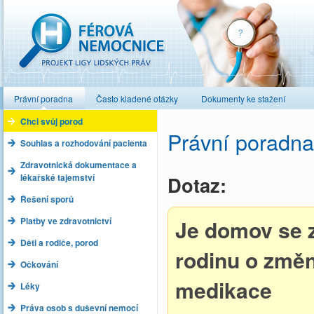
Férová nemocnice
Právní poradna
Často kladené otázky
Dokumenty ke stažení
Chci svůj porod
Právní poradna
Souhlas a rozhodování pacienta
Zdravotnická dokumentace a
lékařské tajemství
Dotaz:
Řešení sporů
Platby ve zdravotnictví
Je domov se z
Děti a rodiče, porod
rodinu o změn
Očkování
medikace
Léky
Práva osob s duševní nemocí