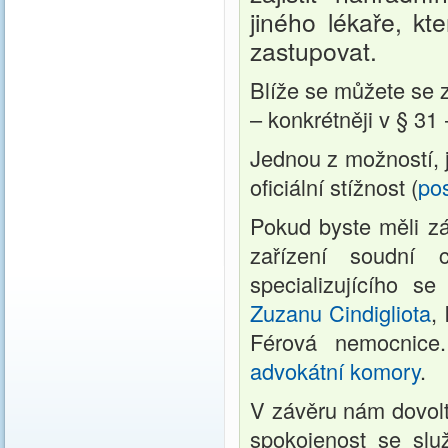
jiného lékaře, kt
zastupovat.
Blíže se můžete se 
– konkrétněji v § 31 
Jednou z možností, 
oficiální stížnost (
pos
Pokud byste měli zá
zařízení soudní 
specializujícího s
Zuzanu Cindigliota
,
Férová nemocnice
advokátní komory
.
V závěru nám dovolte
spokojenost se sl