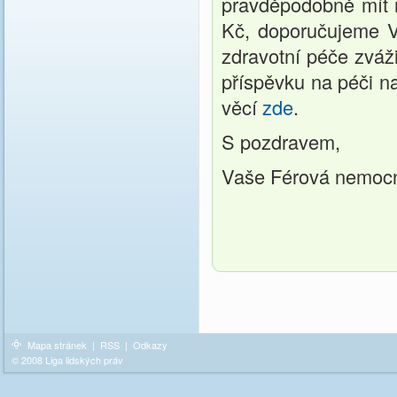
pravděpodobně mít n
Kč, doporučujeme V
zdravotní péče zváži
příspěvku na péči na
věcí
zde
.
S pozdravem,
Vaše Férová nemoc
Mapa stránek
|
RSS
|
Odkazy
© 2008 Liga lidských práv