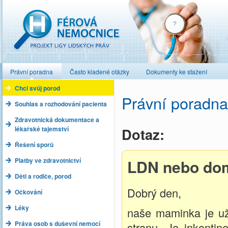
Férová nemocnice
Právní poradna
Často kladené otázky
Dokumenty ke stažení
Chci svůj porod
Právní poradna
Souhlas a rozhodování pacienta
Zdravotnická dokumentace a
lékařské tajemství
Dotaz:
Řešení sporů
Platby ve zdravotnictví
LDN nebo do
Děti a rodiče, porod
Dobrý den,
Očkování
Léky
naše maminka je už
Práva osob s duševní nemocí
stranu. Je inkonti