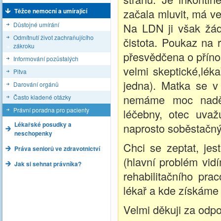
začala mluvit, má ve
Těžce nemocní a umírající
Důstojné umírání
Na LDN ji však žádno
Odmítnutí život zachraňujícího
čistota. Poukaz na r
zákroku
přesvědčena o přínos
Informování pozůstalých
velmi skeptické,lék
Pitva
jedna). Matka se v 
Darování orgánů
nemáme moc nadějí
Často kladené otázky
Právní poradna pro pacienty
léčebny, otec uva
Lékařské posudky a
naprosto soběstačn
neschopenky
Chci se zeptat, je
Práva seniorů ve zdravotnictví
(hlavní problém vid
Jak si sehnat právníka?
rehabilitačního pra
lékař a kde získáme 
Velmi děkuji za odp