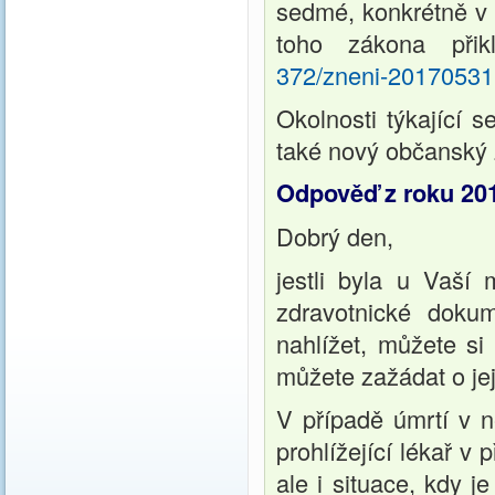
sedmé, konkrétně v 
toho zákona při
372/zneni-20170531
Okolnosti týkající 
také nový občanský 
Odpověď z roku 20
Dobrý den,
jestli byla u Vaší 
zdravotnické doku
nahlížet, můžete si 
můžete zažádat o její
V případě úmrtí v n
prohlížející lékař v
ale i situace, kdy j