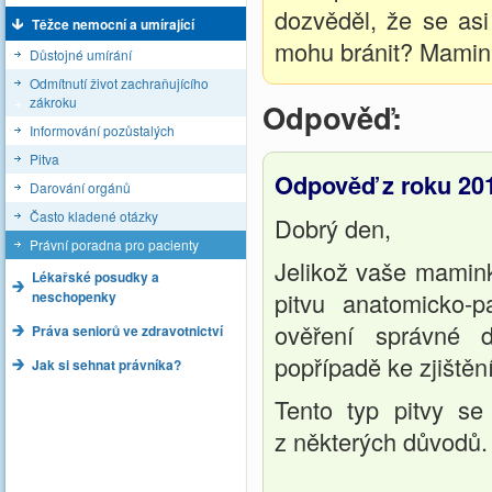
dozvěděl, že se asi
Těžce nemocní a umírající
mohu bránit? Mamin
Důstojné umírání
Odmítnutí život zachraňujícího
zákroku
Odpověď:
Informování pozůstalých
Pitva
Odpověď z roku 20
Darování orgánů
Často kladené otázky
Dobrý den,
Právní poradna pro pacienty
Jelikož vaše mamink
Lékařské posudky a
pitvu anatomicko-p
neschopenky
ověření správné d
Práva seniorů ve zdravotnictví
popřípadě ke zjištěn
Jak si sehnat právníka?
Tento typ pitvy s
z některých důvodů.