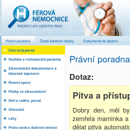
Férová nemocnice
Právní poradna
Často kladené otázky
Dokumenty ke stažení
Chci svůj porod
Právní poradna
Souhlas a rozhodování pacienta
Zdravotnická dokumentace a
lékařské tajemství
Dotaz:
Řešení sporů
Platby ve zdravotnictví
Pitva a příst
Děti a rodiče, porod
Dobry den, měl by
Očkování
zemřela maminka a p
Léky
dělat pitva automati
Práva osob s duševní nemocí