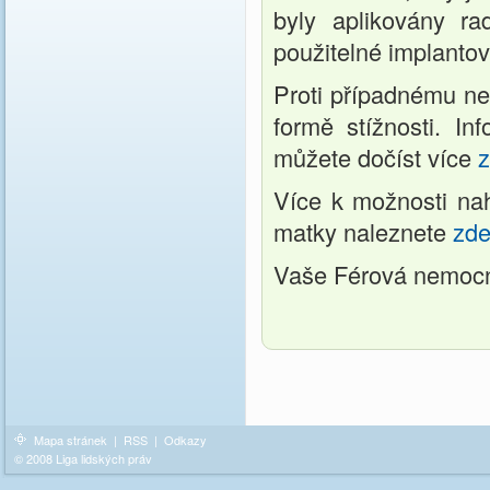
byly aplikovány rad
použitelné implanto
Proti případnému ne
formě stížnosti. In
můžete dočíst více
z
Více k možnosti na
matky naleznete
zd
Vaše Férová nemoc
Mapa stránek
|
RSS
|
Odkazy
© 2008 Liga lidských práv