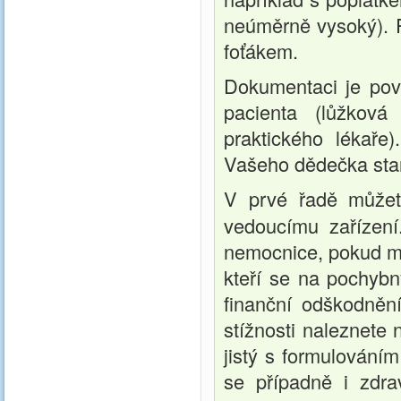
neúměrně vysoký). P
foťákem.
Dokumentaci je pov
pacienta (lůžková
praktického lékaře
Vašeho dědečka stara
V prvé řadě můžet
vedoucímu zařízení
nemocnice, pokud mo
kteří se na pochybn
finanční odškodnění
stížnosti naleznete
jistý s formulováním
se případně i zdr