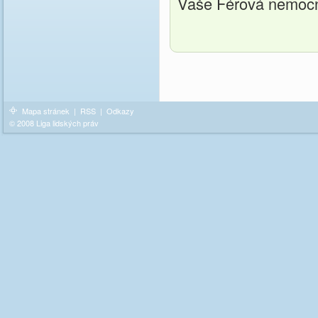
Vaše Férová nemoc
Mapa stránek
|
RSS
|
Odkazy
© 2008 Liga lidských práv