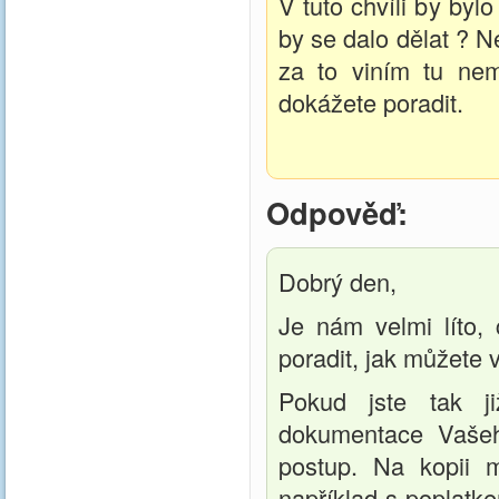
V tuto chvíli by by
by se dalo dělat ? N
za to viním tu nem
dokážete poradit.
Odpověď:
Dobrý den,
Je nám velmi líto
poradit, jak můžete 
Pokud jste tak ji
dokumentace Vašeh
postup. Na kopii m
například s poplatke