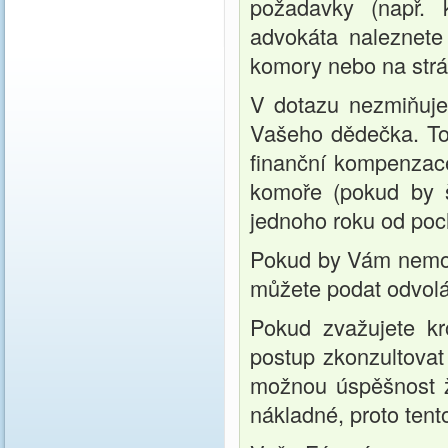
požadavky (např. 
advokáta naleznet
komory nebo na str
V dotazu nezmiňujet
Vašeho dědečka. Tot
finanční kompenzac
komoře (pokud by š
jednoho roku od poc
Pokud by Vám nemocn
můžete podat odvolán
Pokud zvažujete k
postup zkonzultovat
možnou úspěšnost ž
nákladné, proto tent