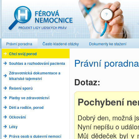
Férová nemocnice
Právní poradna
Často kladené otázky
Dokumenty ke stažení
Chci svůj porod
Právní poradna
Souhlas a rozhodování pacienta
Zdravotnická dokumentace a
lékařské tajemství
Dotaz:
Řešení sporů
Platby ve zdravotnictví
Pochybení ne
Děti a rodiče, porod
Dobrý den, možná js
Očkování
Nyní nepíšu o událost
Léky
Můj dědeček byl v n
Práva osob s duševní nemocí