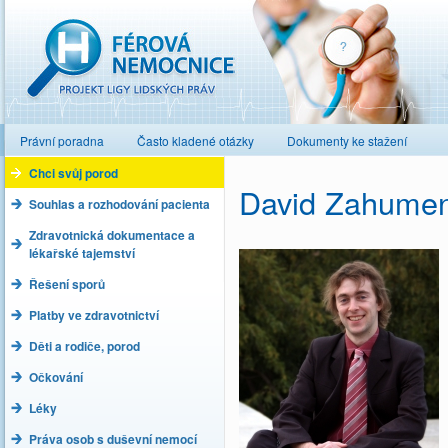
Férová nemocnice
Právní poradna
Často kladené otázky
Dokumenty ke stažení
Chci svůj porod
David Zahume
Souhlas a rozhodování pacienta
Zdravotnická dokumentace a
lékařské tajemství
Řešení sporů
Platby ve zdravotnictví
Děti a rodiče, porod
Očkování
Léky
Práva osob s duševní nemocí