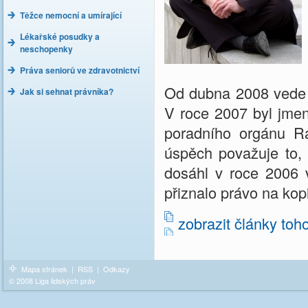
Těžce nemocní a umírající
Lékařské posudky a
neschopenky
Práva seniorů ve zdravotnictví
Od dubna 2008 vede v 
Jak si sehnat právníka?
V roce 2007 byl jmen
poradního orgánu Ra
úspěch považuje to, 
dosáhl v roce 2006 v
přiznalo právo na kop
zobrazit články toh
Mapa stránek
|
RSS
|
Odkazy
© 2008 Liga lidských práv