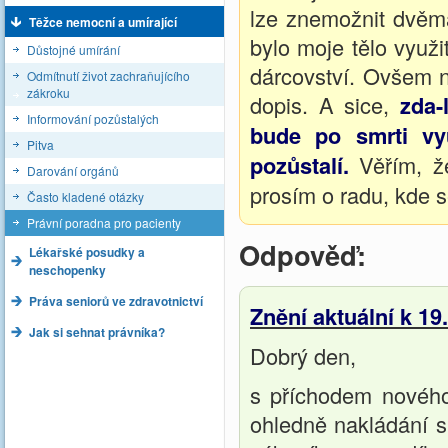
lze znemožnit dvěma
Těžce nemocní a umírající
bylo moje tělo využi
Důstojné umírání
dárcovství. Ovšem n
Odmítnutí život zachraňujícího
zákroku
dopis. A sice,
zda-
Informování pozůstalých
bude po smrti vyu
Pitva
pozůstalí.
Věřím, že
Darování orgánů
prosím o radu, kde s
Často kladené otázky
Právní poradna pro pacienty
Odpověď:
Lékařské posudky a
neschopenky
Práva seniorů ve zdravotnictví
Znění aktuální k 19
Jak si sehnat právníka?
Dobrý den,
s příchodem nového
ohledně nakládání s