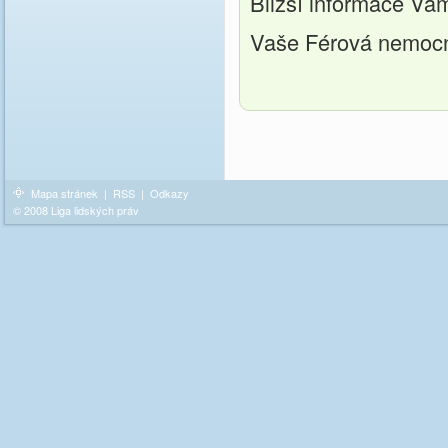
Bližší informace V
Vaše Férová nemoc
Mapa stránek
|
RSS
|
Odkazy
© 2008 Liga lidských práv