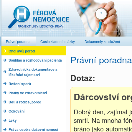
Férová nemocnice
Právní poradna
Často kladené otázky
Dokumenty ke stažení
Chci svůj porod
Právní poradna
Souhlas a rozhodování pacienta
Zdravotnická dokumentace a
lékařské tajemství
Dotaz:
Řešení sporů
Platby ve zdravotnictví
Dárcovství or
Děti a rodiče, porod
Dobrý den, zajímal 
Očkování
smrti. Na mnoha fóre
Léky
bráno jako automati
Práva osob s duševní nemocí