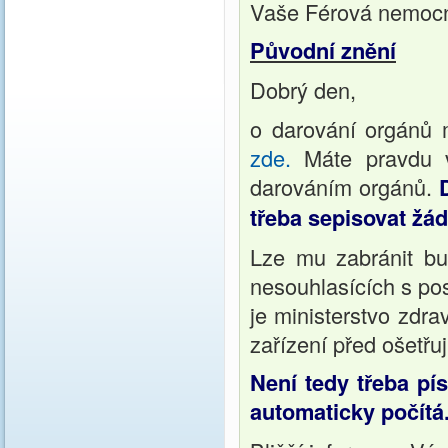
Vaše Férová nemoc
Původní znění
Dobrý den,
o darování orgánů m
zde.
Máte pravdu v
darováním orgánů.
třeba sepisovat žá
Lze mu zabránit buď
nesouhlasících s po
je ministerstvo zdra
zařízení před ošetř
Není tedy třeba p
automaticky počítá