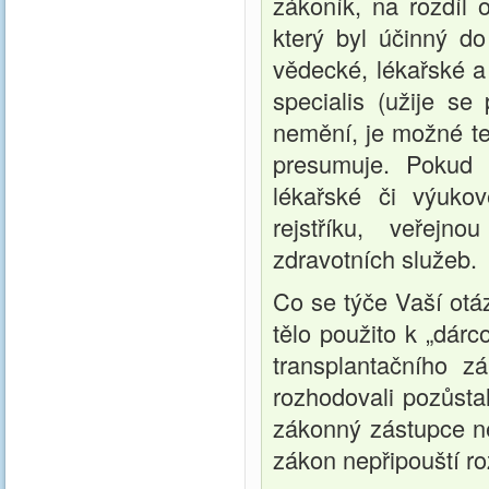
zákoník, na rozdíl
který byl účinný d
vědecké, lékařské a
specialis (užije s
nemění, je možné te
presumuje. Pokud 
lékařské či výuko
rejstříku, veřejn
zdravotních služeb.
Co se týče Vaší otá
tělo použito k „dárc
transplantačního 
rozhodovali pozůstal
zákonný zástupce ne
zákon nepřipouští r