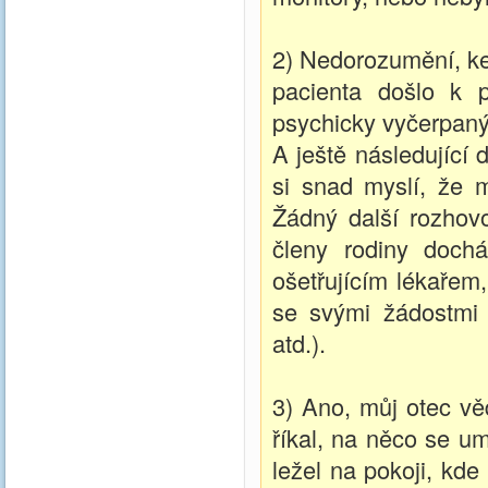
2) Nedorozumění, ke 
pacienta došlo k p
psychicky vyčerpaný,
A ještě následující 
si snad myslí, že m
Žádný další rozhov
členy rodiny doch
ošetřujícím lékařem
se svými žádostmi 
atd.).
3) Ano, můj otec vě
říkal, na něco se um
ležel na pokoji, kde