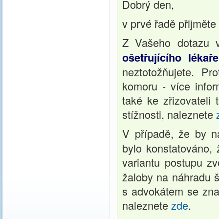
Dobrý den,
v prvé řadě přijměte
Z Vašeho dotazu v
ošetřujícího lékaře
neztotožňujete. P
komoru - více info
také ke zřizovateli
stížnosti, naleznete
V případě, že by 
bylo konstatováno, 
variantu postupu zv
žaloby na náhradu š
s advokátem se znal
naleznete
zde
.