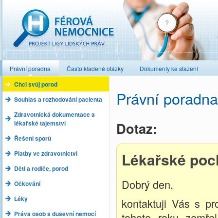
Férová nemocnice
Právní poradna
Často kladené otázky
Dokumenty ke stažení
Chci svůj porod
Právní poradna
Souhlas a rozhodování pacienta
Zdravotnická dokumentace a
lékařské tajemství
Dotaz:
Řešení sporů
Platby ve zdravotnictví
Lékařské poc
Děti a rodiče, porod
Dobrý den,
Očkování
Léky
kontaktuji Vás s p
Práva osob s duševní nemocí
tohoto roku zemřel