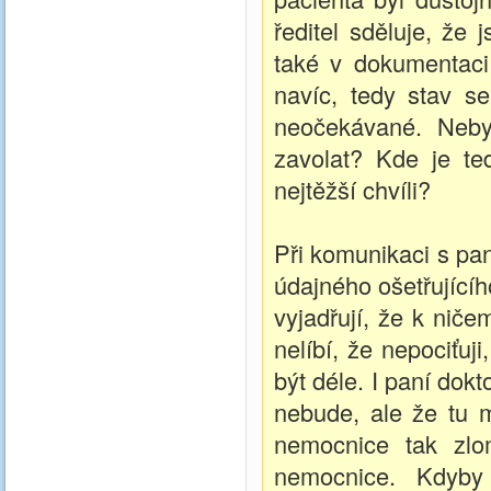
ředitel sděluje, že
také v dokumentaci 
navíc, tedy stav se
neočekávané. Neby
zavolat? Kde je te
nejtěžší chvíli?
Při komunikaci s pan
údajného ošetřujícíh
vyjadřují, že k nič
nelíbí, že nepociťu
být déle. I paní dokt
nebude, ale že tu 
nemocnice tak zlo
nemocnice. Kdyby