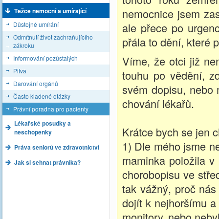
nemocnice jsem zasl
Těžce nemocní a umírající
Důstojné umírání
ale přece po urgenc
Odmítnutí život zachraňujícího
přála to dění, které 
zákroku
Víme, že otci již ne
Informování pozůstalých
Pitva
touhu po vědění, zd
Darování orgánů
svém dopisu, nebo m
Často kladené otázky
chování lékařů.
Právní poradna pro pacienty
Lékařské posudky a
Krátce bych se jen ch
neschopenky
1) Dle mého jsme ne
Práva seniorů ve zdravotnictví
maminka položila v 
Jak si sehnat právníka?
chorobopisu ve stře
tak vážný, proč nás
dojít k nejhoršímu a
monitory, nebo nebyl