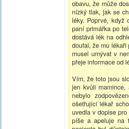
obavu, že může dost
nízký tlak, jak se 
léky. Poprvé, když 
paní primářka po tel
dostává lék na odhle
doufal, že mu lékaři
musel umývat v nemo
přeje informace od l
Vím, že toto jsou sl
jen kvůli mamince,
nebylo zodpovězen
ošetřující lékař sc
uvedla v dopise pro
píše a apeluje na 
pacienta byl důstoj