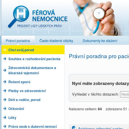
Férová nemocnice
Právní poradna
Často kladené otázky
Dokumenty ke stažení
Chci svůj porod
Právní poradna pro paci
Souhlas a rozhodování pacienta
Zdravotnická dokumentace a
lékařské tajemství
Řešení sporů
Nyní máte zobrazeny dotazy 
Platby ve zdravotnictví
Vyhledat v těchto dotazech:
Děti a rodiče, porod
Očkování
Nalezeno celkem:
64
zobrazeno 51 
Léky
Práva osob s duševní nemocí
Asistence zdravotní sestry