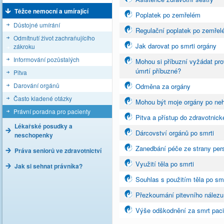
Těžce nemocní a umírající
Poplatek po zemřelém
Důstojné umírání
Regulační poplatek po zemře
Odmítnutí život zachraňujícího
Jak darovat po smrti orgány
zákroku
Informování pozůstalých
Mohou si příbuzní vyžádat pro
úmrtí příbuzné?
Pitva
Darování orgánů
Odměna za orgány
Často kladené otázky
Mohou být moje orgány po neh
Právní poradna pro pacienty
Pitva a přístup do zdravotni
Lékařské posudky a
Dárcovství orgánů po smrti
neschopenky
Zanedbání péče ze strany per
Práva seniorů ve zdravotnictví
Využití těla po smrti
Jak si sehnat právníka?
Souhlas s použitím těla po smr
Přezkoumání pitevního nálezu
Výše odškodnění za smrt paci