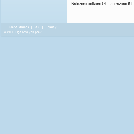
Nalezeno celkem:
64
zobrazeno 51 
Mapa stránek
|
RSS
|
Odkazy
© 2008 Liga lidských práv