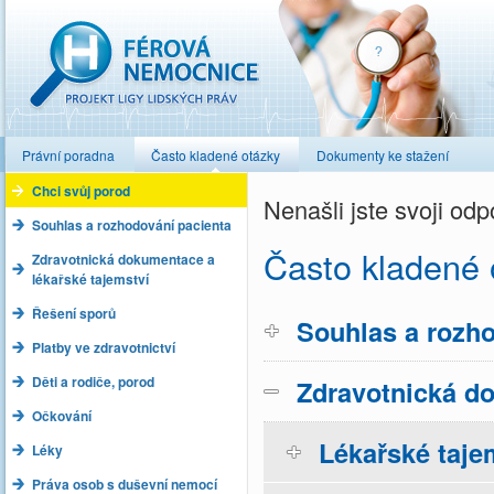
Férová nemocnice
Právní poradna
Často kladené otázky
Dokumenty ke stažení
Chci svůj porod
Nenašli jste svoji o
Souhlas a rozhodování pacienta
Často kladené 
Zdravotnická dokumentace a
lékařské tajemství
Řešení sporů
Souhlas a rozho
Platby ve zdravotnictví
Děti a rodiče, porod
Zdravotnická do
Očkování
Lékařské taje
Léky
Práva osob s duševní nemocí