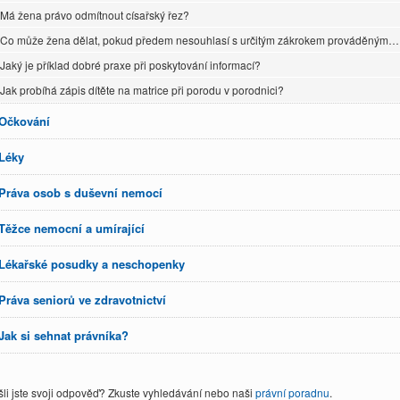
Má žena právo odmítnout císařský řez?
Co může žena dělat, pokud předem nesouhlasí s určitým zákrokem prováděným…
Jaký je příklad dobré praxe při poskytování informací?
Jak probíhá zápis dítěte na matrice při porodu v porodnici?
Očkování
Léky
Práva osob s duševní nemocí
Těžce nemocní a umírající
Lékařské posudky a neschopenky
Práva seniorů ve zdravotnictví
Jak si sehnat právníka?
li jste svoji odpověď? Zkuste vyhledávání nebo naši
právní poradnu
.