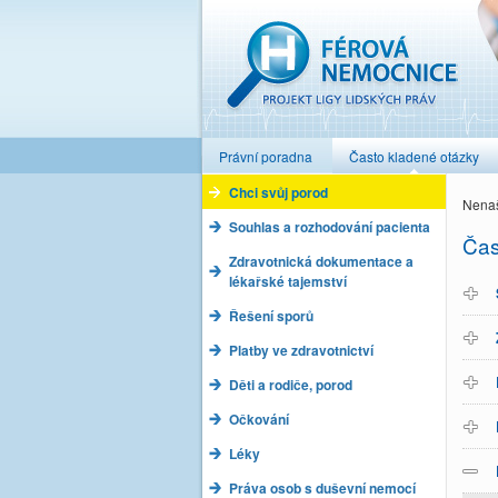
Férová nemocnice
Právní poradna
Často kladené otázky
Chci svůj porod
Nenaš
Souhlas a rozhodování pacienta
Čas
Zdravotnická dokumentace a
lékařské tajemství
Řešení sporů
Platby ve zdravotnictví
Děti a rodiče, porod
Očkování
Léky
Práva osob s duševní nemocí