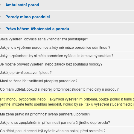
Ambulantní porod
Porody mimo porodnici
Práva během těhotenství a porodu
Jaká vyšetření obvykle žena v těhotenství podstupuje?
Jak je to s výběrem porodnice a kdy mě může porodnice odmítnout?
Jakým způsobem by si měla porodnice vyžádat informovaný souhlas?
Je možné provést vyšetření nebo zákrok bez souhlasu rodičky?
Jaké je právní postavení plodu?
Musí se žena řídit vnitřními předpisy porodnice?
Co mám udělat, pokud si nepřeji přítomnost studentů medicíny u porodu?
enti mohou být porodu nebo i jakýmkoli vyšetřením přítomni, pouze pokud k tomu ž
íjemné, můžete tento souhlas neudělit. Pokud by se i tak u vyšetření student medic
Má žena právo na přítomnost svého partnera u porodu?
Jak je to se zpoplatněním přítomnosti partnera či jiného doprovodu?
Co dělat, pokud nechci být vyšetřována na pokoji před ostatními?