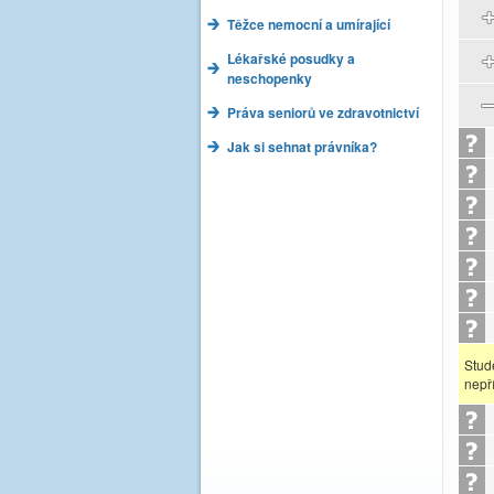
Těžce nemocní a umírající
Lékařské posudky a
neschopenky
Práva seniorů ve zdravotnictví
Jak si sehnat právníka?
Stud
nepř