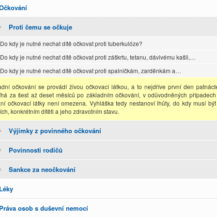
Očkování
Proti čemu se očkuje
Do kdy je nutné nechat dítě očkovat proti tuberkulóze?
Do kdy je nutné nechat dítě očkovat proti záškrtu, tetanu, dávivému kašli,…
Do kdy je nutné nechat dítě očkovat proti spalničkám, zarděnkám a…
adní očkování se provádí živou očkovací látkou, a to nejdříve první den patnác
íhá za šest až deset měsíců po základním očkování, v odůvodněných případech i
ní očkovací látky není omezena. Vyhláška tedy nestanoví lhůty, do kdy musí bý
ích, konkrétním dítěti a jeho zdravotním stavu.
Výjimky z povinného očkování
Povinnosti rodičů
Sankce za neočkování
Léky
Práva osob s duševní nemocí