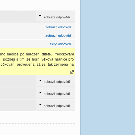
zobrazit odpovědi
zobrazit odpověď
zobrazit odpověď
skrýt odpověď
tého měsíce po narození dítěte. Přeočkování
 později s tím, že horní věková hranice pro
t očkování provedena, záleží tak zejména na
zobrazit odpovědi
zobrazit odpovědi
zobrazit odpovědi