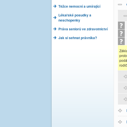
Těžce nemocní a umírající
Lékařské posudky a
neschopenky
Práva seniorů ve zdravotnictví
Jak si sehnat právníka?
Zákl
prob
podá
rodič