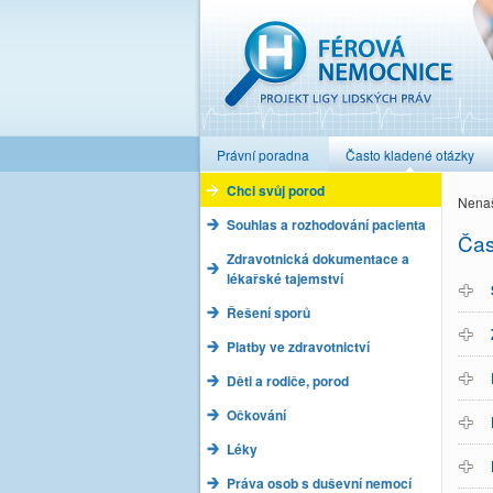
Férová nemocnice
Právní poradna
Často kladené otázky
Chci svůj porod
Nenaš
Souhlas a rozhodování pacienta
Čas
Zdravotnická dokumentace a
lékařské tajemství
Řešení sporů
Platby ve zdravotnictví
Děti a rodiče, porod
Očkování
Léky
Práva osob s duševní nemocí