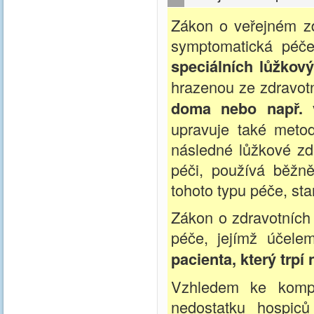
Zákon o veřejném zdr
symptomatická péče
speciálních lůžkov
hrazenou ze zdravotn
doma nebo např. v
upravuje také metod
následné lůžkové zdr
péči, používá běžn
tohoto typu péče, st
Zákon o zdravotních 
péče, jejímž účel
pacienta, který trpí
Vzhledem ke kompl
nedostatku hospiců