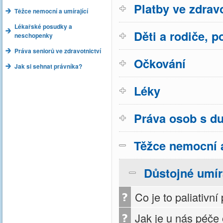
Platby ve zdravo
Těžce nemocní a umírající
Lékařské posudky a
Děti a rodiče, p
neschopenky
Práva seniorů ve zdravotnictví
Očkování
Jak si sehnat právníka?
Léky
Práva osob s d
Těžce nemocní a
Důstojné umír
Co je to paliativní
Jak je u nás péče 