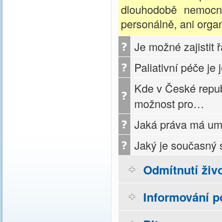
dlouhodobě nemocný
personálně, ani orga
Je možné zajistit 
Paliativní péče je j
Kde v České repub
možnost pro…
Jaká práva má umí
Jaký je současný
Odmítnutí živ
Informování p