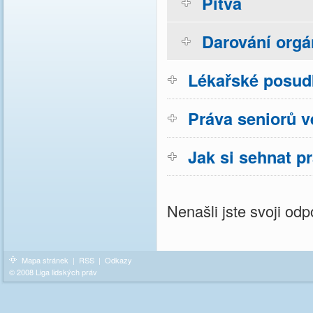
Pitva
Darování org
Lékařské posud
Práva seniorů v
Jak si sehnat p
Nenašli jste svoji o
Mapa stránek
|
RSS
|
Odkazy
© 2008 Liga lidských práv