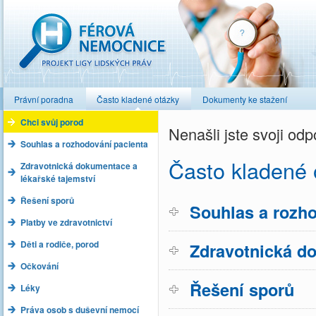
Férová nemocnice
Právní poradna
Často kladené otázky
Dokumenty ke stažení
Chci svůj porod
Nenašli jste svoji o
Souhlas a rozhodování pacienta
Často kladené 
Zdravotnická dokumentace a
lékařské tajemství
Řešení sporů
Souhlas a rozho
Platby ve zdravotnictví
Děti a rodiče, porod
Zdravotnická do
Očkování
Řešení sporů
Léky
Práva osob s duševní nemocí