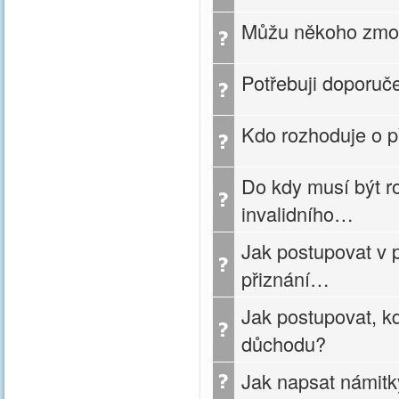
Můžu někoho zmocn
Potřebuji doporuč
Kdo rozhoduje o p
Do kdy musí být r
invalidního…
Jak postupovat v 
přiznání…
Jak postupovat, k
důchodu?
Jak napsat námitk