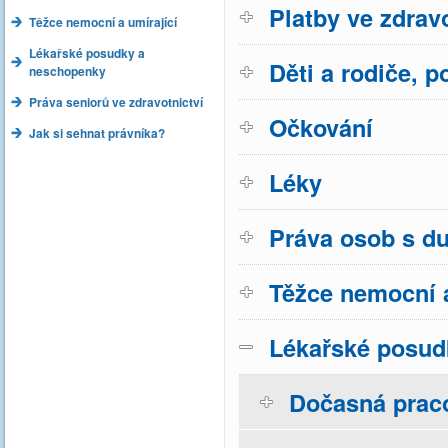
Platby ve zdravo
Těžce nemocní a umírající
Lékařské posudky a
Děti a rodiče, p
neschopenky
Práva seniorů ve zdravotnictví
Očkování
Jak si sehnat právníka?
Léky
Práva osob s d
Těžce nemocní a
Lékařské posud
Dočasná prac