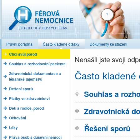
Férová nemocnice
Právní poradna
Často kladené otázky
Dokumenty ke stažení
Chci svůj porod
Nenašli jste svoji o
Souhlas a rozhodování pacienta
Často kladené 
Zdravotnická dokumentace a
lékařské tajemství
Řešení sporů
Souhlas a rozho
Platby ve zdravotnictví
Děti a rodiče, porod
Zdravotnická do
Očkování
Řešení sporů
Léky
Práva osob s duševní nemocí