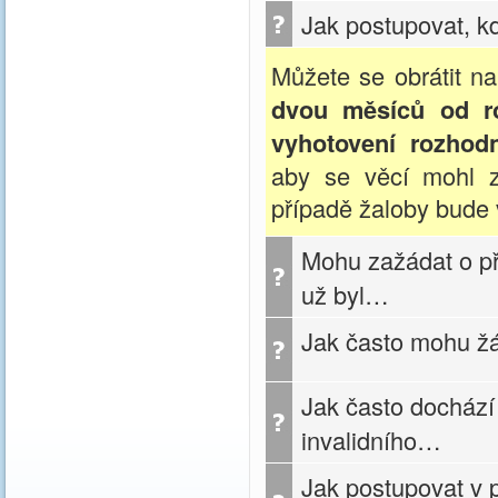
Jak postupovat, k
Můžete se obrátit n
dvou měsíců od r
vyhotovení rozhodn
aby se věcí mohl z
případě žaloby bude 
Mohu zažádat o př
už byl…
Jak často mohu žá
Jak často dochází
invalidního…
Jak postupovat v 