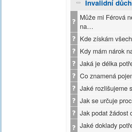
Invalidní důc
Může mi Férová ne
na…
Kde získám všech
Kdy mám nárok na
Jaká je délka potř
Co znamená pojem 
Jaké rozlišujeme 
Jak se určuje pro
Jak podat žádost 
Jaké doklady potře