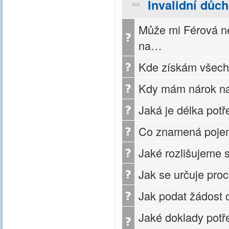
Invalidní důc
Může mi Férová ne
na…
Kde získám všech
Kdy mám nárok na
Jaká je délka potř
Co znamená pojem 
Jaké rozlišujeme 
Jak se určuje pro
Jak podat žádost 
Jaké doklady potře