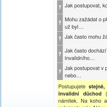
Jak postupovat, k
Mohu zažádat o př
už byl…
Jak často mohu žá
Jak často dochází
invalidního…
Jak postupovat v 
nebo…
Postupujete
stejně
invalidní důchod
(z
námitek. Na koho a