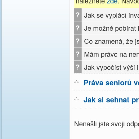
naleznete
zde
. Návo
Jak se vyplácí inv
Je možné pobírat 
Co znamená, že js
Mám právo na nem
Jak vypočíst výši
Práva seniorů v
Jak si sehnat p
Nenašli jste svoji o