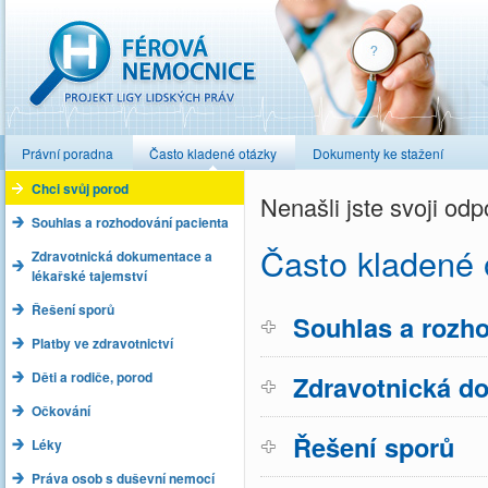
Férová nemocnice
Právní poradna
Často kladené otázky
Dokumenty ke stažení
Chci svůj porod
Nenašli jste svoji o
Souhlas a rozhodování pacienta
Často kladené 
Zdravotnická dokumentace a
lékařské tajemství
Řešení sporů
Souhlas a rozho
Platby ve zdravotnictví
Děti a rodiče, porod
Zdravotnická do
Očkování
Řešení sporů
Léky
Práva osob s duševní nemocí