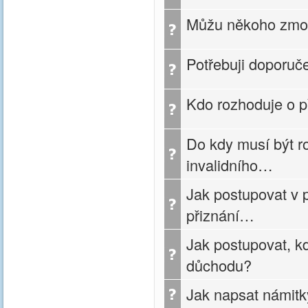
Můžu někoho zmocn
Potřebuji doporuč
Kdo rozhoduje o p
Do kdy musí být r
invalidního…
Jak postupovat v 
přiznání…
Jak postupovat, k
důchodu?
Jak napsat námitk