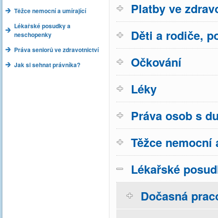
Platby ve zdravo
Těžce nemocní a umírající
Lékařské posudky a
Děti a rodiče, p
neschopenky
Práva seniorů ve zdravotnictví
Očkování
Jak si sehnat právníka?
Léky
Práva osob s d
Těžce nemocní a
Lékařské posud
Dočasná prac