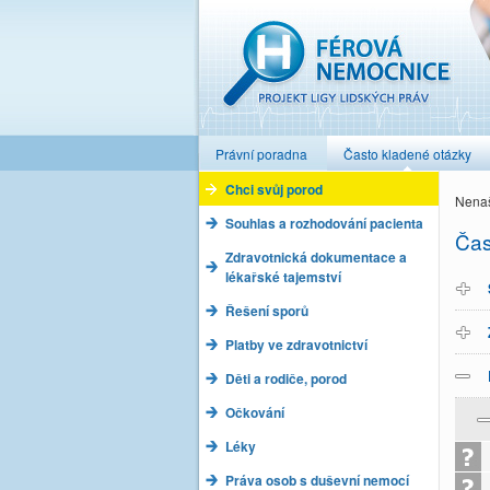
Férová nemocnice
Právní poradna
Často kladené otázky
Chci svůj porod
Nenaš
Souhlas a rozhodování pacienta
Čas
Zdravotnická dokumentace a
lékařské tajemství
Řešení sporů
Platby ve zdravotnictví
Děti a rodiče, porod
Očkování
Léky
Práva osob s duševní nemocí