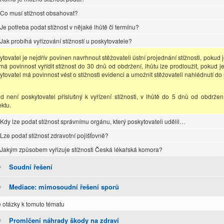
Co musí stížnost obsahovat?
Je potřeba podat stížnost v nějaké lhůtě či termínu?
Jak probíhá vyřizování stížností u poskytovatele?
tovatel je nejdřív povinen navrhnout stěžovateli ústní projednání stížnosti, pokud 
má povinnost vyřídit stížnost do 30 dnů od obdržení, lhůtu lze prodloužit, pokud 
tovatel má povinnost vést o stížnosti evidenci a umožnit stěžovateli nahlédnutí do 
d není poskytovatel příslušný k vyřízení stížnosti, v lhůtě do 5 dnů od obdržen
ektu.
Kdy lze podat stížnost správnímu orgánu, který poskytovateli udělil…
Lze podat stížnost zdravotní pojišťovně?
Jakým způsobem vyřizuje stížnosti Česká lékařská komora?
Soudní řešení
Mediace: mimosoudní řešení sporů
 otázky k tomuto tématu
Promlčení náhrady škody na zdraví