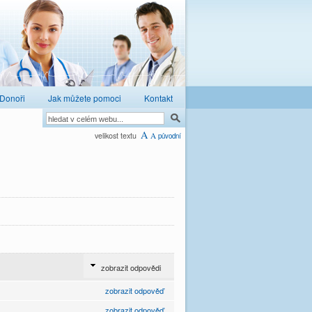
Donoři
Jak můžete pomoci
Kontakt
A
velikost textu
A
původní
zobrazit odpovědi
zobrazit odpověď
zobrazit odpověď