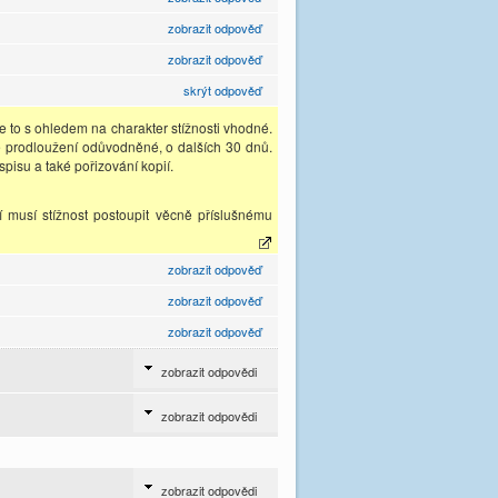
zobrazit odpověď
zobrazit odpověď
skrýt odpověď
je to s ohledem na charakter stížnosti vhodné.
je prodloužení odůvodněné, o dalších 30 dnů.
spisu a také pořizování kopií.
í musí stížnost postoupit věcně příslušnému
zobrazit odpověď
zobrazit odpověď
zobrazit odpověď
zobrazit odpovědi
zobrazit odpovědi
zobrazit odpovědi