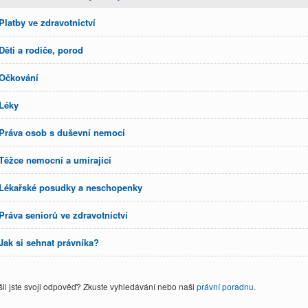
Platby ve zdravotnictví
Děti a rodiče, porod
Očkování
Léky
Práva osob s duševní nemocí
Těžce nemocní a umírající
Lékařské posudky a neschopenky
Práva seniorů ve zdravotnictví
Jak si sehnat právníka?
li jste svoji odpověď? Zkuste vyhledávání nebo naši
právní poradnu
.