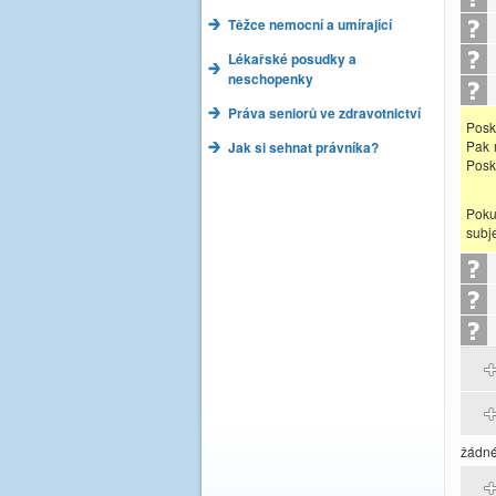
Těžce nemocní a umírající
Lékařské posudky a
neschopenky
Práva seniorů ve zdravotnictví
Posky
Pak 
Jak si sehnat právníka?
Posky
Poku
subj
žádné